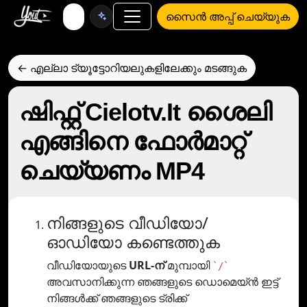
സൈൻ അപ്പ് ചെയ്യുക
← എല്ലാ ട്യൂട്ടോറിയലുകളിലേക്കും മടങ്ങുക
ഷിഫ്റ്റ് Cielotv.It ശൈലി
എങ്ങിനെ ഫോര്‍മാറ്റ്
ചെയ്യണം MP4
നിങ്ങളുടെ വീഡിയോ/
ഓഡിയോ കണ്ടെത്തുക
വീഡിയോയുടെ
URL-ന്
മുമ്പായി
`/`
അവസാനിക്കുന്ന ഞങ്ങളുടെ ഡൊമെയ്ൻ ഇട്ട്
നിങ്ങൾക്ക് ഞങ്ങളുടെ ട്രിക്ക്