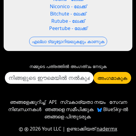
Niconico - ലേക്ക്
Bitchute - ലേക്ക്
Rutube - ലേക്ക്
Peertube - ലേക്ക്
എല്ലാ ട്യൂട്ടോറിയലുകളും കാണുക
നമ്മുടെ പത്രത്തില്‍ അംഗത്വം നേടുക
അംഗമാകുക
ഞങ്ങളേക്കുറിച്ച്
API
സ്വകാര്യതാ നയം
സേവന
നിബന്ധനകൾ
ഞങ്ങളെ സമീപിക്കുക
BlueSky-ൽ
ഞങ്ങളെ പിന്തുടരുക
2026 Yout LLC
| ഉണ്ടാക്കിയത്
nadermx