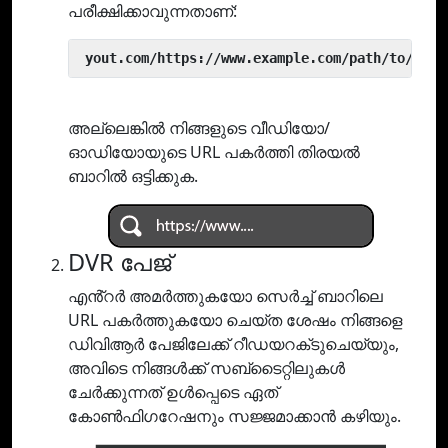
പരീക്ഷിക്കാവുന്നതാണ്:
 yout.com/https://www.example.com/path/to/vide
അല്ലെങ്കിൽ നിങ്ങളുടെ വീഡിയോ/
ഓഡിയോയുടെ URL പകർത്തി തിരയൽ
ബാറിൽ ഒട്ടിക്കുക.
DVR പേജ്
എൻ്റർ അമർത്തുകയോ സെർച്ച് ബാറിലെ
URL പകർത്തുകയോ ചെയ്‌ത ശേഷം നിങ്ങളെ
ഡിവിആർ പേജിലേക്ക് റീഡയറക്‌ടുചെയ്യും,
അവിടെ നിങ്ങൾക്ക് സബ്‌ടൈറ്റിലുകൾ
ചേർക്കുന്നത് ഉൾപ്പെടെ ഏത്
കോൺഫിഗറേഷനും സജ്ജമാക്കാൻ കഴിയും.