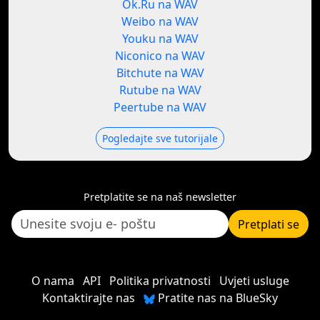
Ok.Ru na WAV
Weibo na WAV
Youku na WAV
Niconico na WAV
Bitchute na WAV
Rutube na WAV
Peertube na WAV
Pogledajte sve tutorijale
Pretplatite se na naš newsletter
Pretplati se
O nama
API
Politika privatnosti
Uvjeti usluge
Kontaktirajte nas
Pratite nas na BlueSky