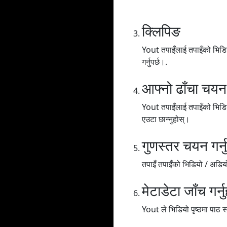
क्लिपिङ
Yout तपाइँलाई तपाइँको भिडियो
गर्नुपर्छ।.
आफ्नो ढाँचा चयन ग
Yout तपाइँलाई तपाइँको भिडि
एउटा छान्नुहोस्।
गुणस्तर चयन गर्नु
तपाइँ तपाइँको भिडियो / अडियोल
मेटाडेटा जाँच गर्नु
Yout ले भिडियो पृष्ठमा पाठ स्