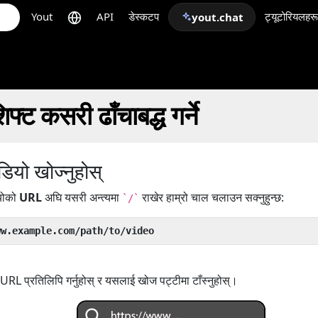
Yout
API
डेस्कटप
ट्यूटोरियलहरू
yout.chat
ट कसरी ढाँचाबद्ध गर्ने
ियो खोज्नुहोस्
ियोको
URL
अघि यसरी अन्त्यमा
राखेर हाम्रो चाल चलाउन सक्नुहुन्छ:
`/`
ww.example.com/path/to/video
RL प्रतिलिपि गर्नुहोस् र यसलाई खोज पट्टीमा टाँस्नुहोस्।