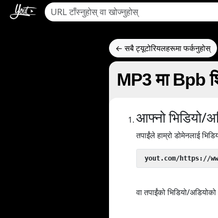
← सबै ट्यूटोरियलहरूमा फर्कनुहोस्
MP3 मा Bpb शिफ्
आफ्नो भिडियो/अड
तपाईंले हाम्रो डोमेनलाई भिड
 yout.com/https://w
वा तपाईंको भिडियो/अडियोको U