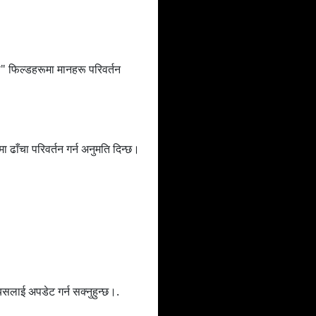
ा" फिल्डहरूमा मानहरू परिवर्तन
ाँचा परिवर्तन गर्न अनुमति दिन्छ।
 यसलाई अपडेट गर्न सक्नुहुन्छ।.