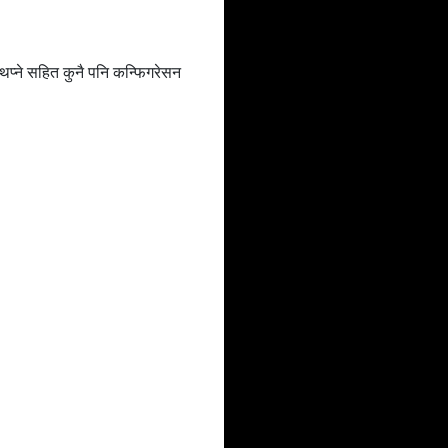
 थप्ने सहित कुनै पनि कन्फिगरेसन