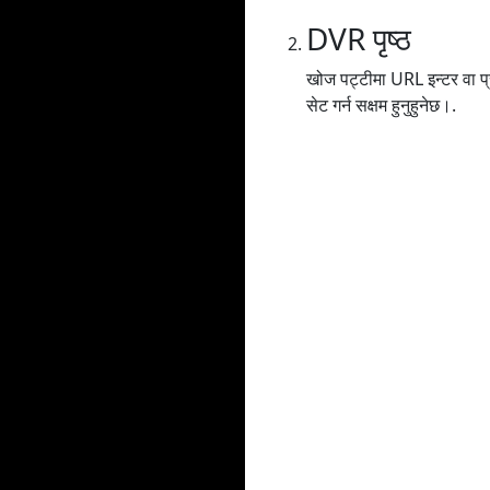
DVR पृष्ठ
खोज पट्टीमा URL इन्टर वा प्र
सेट गर्न सक्षम हुनुहुनेछ।.