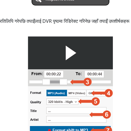
तिलिपि गरेपछि तपाइँलाई DVR पृष्ठमा रिडिरेक्ट गरिनेछ जहाँ तपाइँ उपशीर्षकहरू