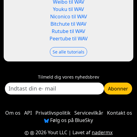
Weibo til WAV
Youku til WAV
Niconico til WAV
Bitchute til WAV
Rutube til WAV
Peertube til WAV
Se alle tutorials
Tilmeld dig vores nyhedsbrev
Abonner
Om os
API
Privatlivspolitik
Servicevilkår
Kontakt os
Følg os på BlueSky
2026 Yout LLC
| Lavet af
nadermx