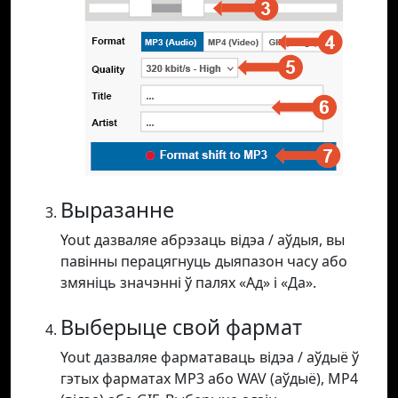
Выразанне
Yout дазваляе абрэзаць відэа / аўдыя, вы
павінны перацягнуць дыяпазон часу або
змяніць значэнні ў палях «Ад» і «Да».
Выберыце свой фармат
Yout дазваляе фарматаваць відэа / аўдыё ў
гэтых фарматах MP3 або WAV (аўдыё), MP4