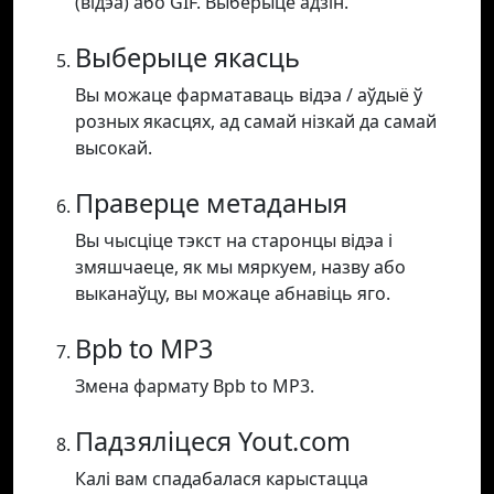
(відэа) або GIF. Выберыце адзін.
Выберыце якасць
Вы можаце фарматаваць відэа / аўдыё ў
розных якасцях, ад самай нізкай да самай
высокай.
Праверце метаданыя
Вы чысціце тэкст на старонцы відэа і
змяшчаеце, як мы мяркуем, назву або
выканаўцу, вы можаце абнавіць яго.
Bpb to MP3
Змена фармату Bpb to MP3.
Падзяліцеся Yout.com
Калі вам спадабалася карыстацца