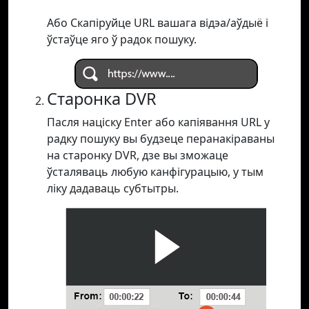
Або Скапіруйце URL вашага відэа/аўдыё і
ўстаўце яго ў радок пошуку.
Старонка DVR
Пасля націску Enter або капіявання URL у
радку пошуку вы будзеце перанакіраваны
на старонку DVR, дзе вы зможаце
ўсталяваць любую канфігурацыю, у тым
ліку дадаваць субтытры.