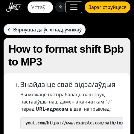
Зарэгіструйцеся
← Вярнуцца да ўсіх падручнікаў
How to format shift Bpb
to MP3
Знайдзіце сваё відэа/аўдыя
Вы можаце паспрабаваць наш трук,
паставіўшы наш дамен з канчаткам
`/`
перад
URL-адрасам
відэа, напрыклад:
 yout.com/https://www.example.com/path/to/vide