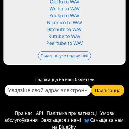
Ok.Ru to WAV
Weibo to WAV
Youku to WAV
Niconico to WAV
Bitchute to WAV
Rutube to WAV
Peertube to WAV
Глядзець усе падручнікі
Падпісацца на наш бюлетэнь
Падпісацца
Пра нас
API
Палітыка прыватнасці
Умовы
абслугоўвання
Звяжыцеся з намі
Сачыце за намі
на BlueSky