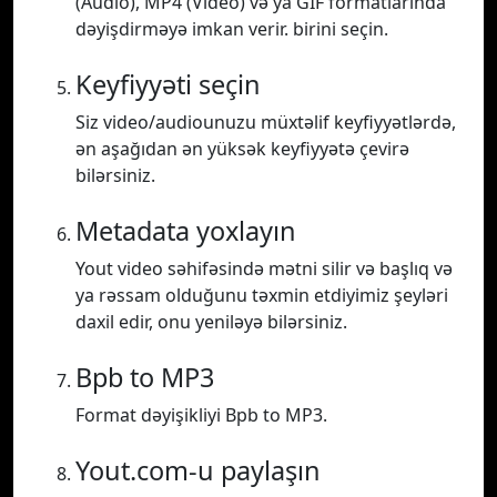
(Audio), MP4 (Video) və ya GIF formatlarında
dəyişdirməyə imkan verir. birini seçin.
Keyfiyyəti seçin
Siz video/audiounuzu müxtəlif keyfiyyətlərdə,
ən aşağıdan ən yüksək keyfiyyətə çevirə
bilərsiniz.
Metadata yoxlayın
Yout video səhifəsində mətni silir və başlıq və
ya rəssam olduğunu təxmin etdiyimiz şeyləri
daxil edir, onu yeniləyə bilərsiniz.
Bpb to MP3
Format dəyişikliyi Bpb to MP3.
Yout.com-u paylaşın