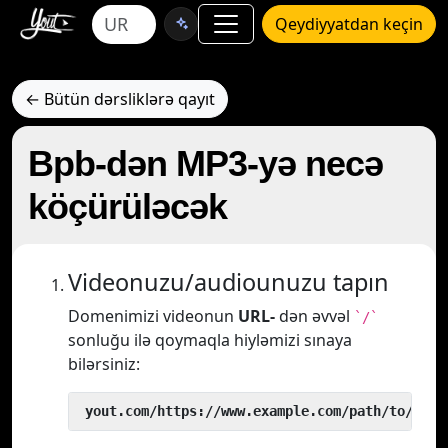
Qeydiyyatdan keçin
← Bütün dərsliklərə qayıt
Bpb-dən MP3-yə necə
köçürüləcək
Videonuzu/audiounuzu tapın
Domenimizi videonun
URL-
dən əvvəl
`/`
sonluğu ilə qoymaqla hiyləmizi sınaya
bilərsiniz:
 yout.com/https://www.example.com/path/to/vide