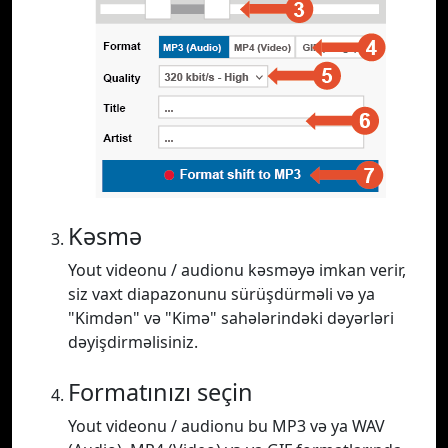
Kəsmə
Yout videonu / audionu kəsməyə imkan verir,
siz vaxt diapazonunu sürüşdürməli və ya
"Kimdən" və "Kimə" sahələrindəki dəyərləri
dəyişdirməlisiniz.
Formatınızı seçin
Yout videonu / audionu bu MP3 və ya WAV