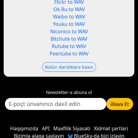
Flickr to WAV
Ok.Ru to WAV
Weibo to WAV
Youku to WAV
Niconico to WAV
Bitchute to WAV
Rutube to WAV
Peertube to WAV
Bütün dərsliklərə baxın
Newsletter-ə abunə ol
Əlavə Et
Haqqımızda
API
Məxfilik Siyasəti
Xidmət şərtləri
Bizimlə əlaqə saxlayın
BlueSky-də bizi izləyin