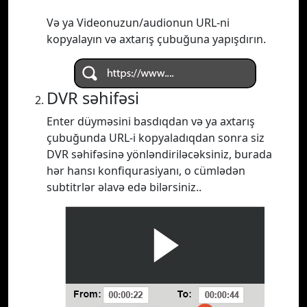
Və ya Videonuzun/audionun URL-ni
kopyalayın və axtarış çubuğuna yapışdırın.
DVR səhifəsi
Enter düyməsini basdıqdan və ya axtarış
çubuğunda URL-i kopyaladıqdan sonra siz
DVR səhifəsinə yönləndiriləcəksiniz, burada
hər hansı konfiqurasiyanı, o cümlədən
subtitrlər əlavə edə bilərsiniz..