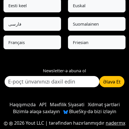
Eesti keel
Euskal
فارسی
Suomalainen
Français
Friesian
Newsletter-ə abunə ol
Əlavə Et
Haqqımızda
API
Məxfilik Siyasəti
Xidmət şərtləri
Bizimlə əlaqə saxlayın
BlueSky-də bizi izləyin
2026 Yout LLC
| tərəfindən hazırlanmışdır
nadermx