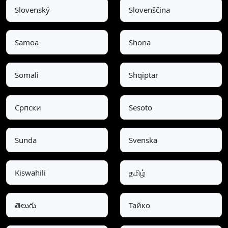
Slovenský
Slovenščina
Samoa
Shona
Somali
Shqiptar
Српски
Sesoto
Sunda
Svenska
Kiswahili
தமிழ்
తెలుగు
Тайко