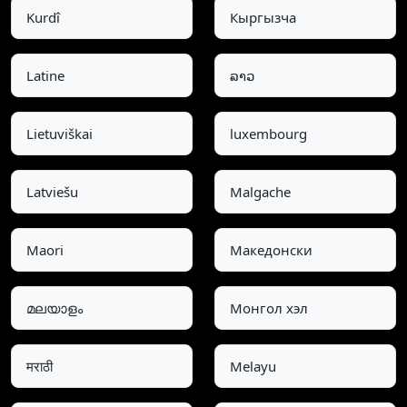
Kurdî
Кыргызча
Latine
ລາວ
Lietuviškai
luxembourg
Latviešu
Malgache
Maori
Македонски
മലയാളം
Монгол хэл
मराठी
Melayu