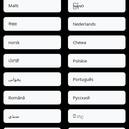
Malti
မြန်မာ
नेपाल
Nederlands
norsk
Chewa
ਪੰਜਾਬੀ
Polskie
پخوانی
Português
Română
Pусский
سنڌي
සිංහල