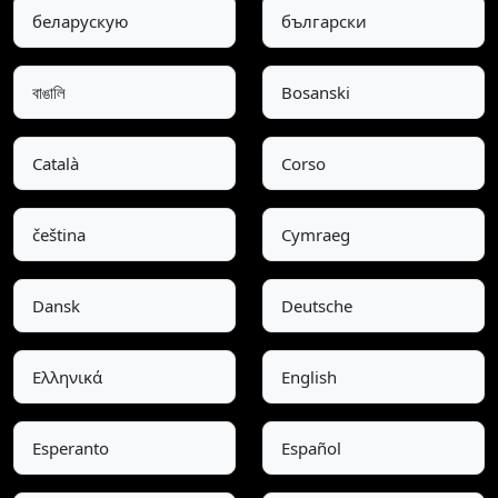
беларускую
български
বাঙালি
Bosanski
Català
Corso
čeština
Cymraeg
Dansk
Deutsche
Ελληνικά
English
Esperanto
Español