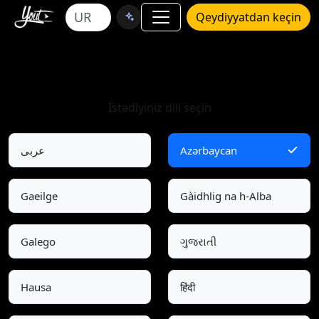
Qeydiyyatdan keçin
Dil seçin
İstədiyiniz dili seçin
عربى
Azərbaycan
Gaeilge
Gàidhlig na h-Alba
Galego
ગુજરાતી
Hausa
हिंदी