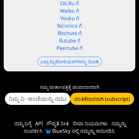
Ok.Ru ಗೆ
Weibo ಗೆ
Youku ಗೆ
Niconico ಗೆ
Bitchute ಗೆ
Rutube ಗೆ
Peertube ಗೆ
ಎಲ್ಲಾ ಟ್ಯುಟೋರಿಯಲ್‌ಗಳನ್ನು ನೋಡಿ
ನಮ್ಮ ವಾರ್ತಾಪತ್ರಕ್ಕೆ ಚಂದಾದಾರರಾಗಿ
ವಂತಿಕೆದಾರರಾಗಿ (subscript)
ನಮ್ಮ ಬಗ್ಗೆ
API
ಗೌಪ್ಯತೆ ನೀತಿ
ಸೇವಾ ನಿಯಮಗಳು
ನಮ್ಮನ್ನು
ಸಂಪರ್ಕಿಸಿ
BlueSky ನಲ್ಲಿ ನಮ್ಮನ್ನು ಅನುಸರಿಸಿ