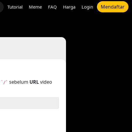
Mendaftar
Tutorial
Meme
FAQ
Harga
Login
n
sebelum
URL
video
`/`