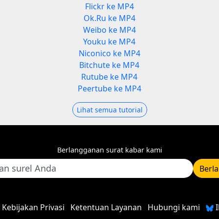
Flickr ke MP4
Ok.Ru ke MP4
Weibo ke MP4
Youku ke MP4
Niconico ke MP4
Bitchute ke MP4
Rutube ke MP4
Peertube ke MP4
Lihat semua tutorial
Berlangganan surat kabar kami
Berl
Kebijakan Privasi
Ketentuan Layanan
Hubungi kami
I