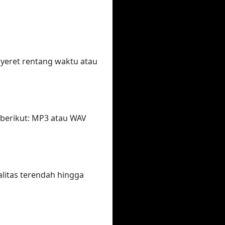
eret rentang waktu atau
berikut: MP3 atau WAV
litas terendah hingga