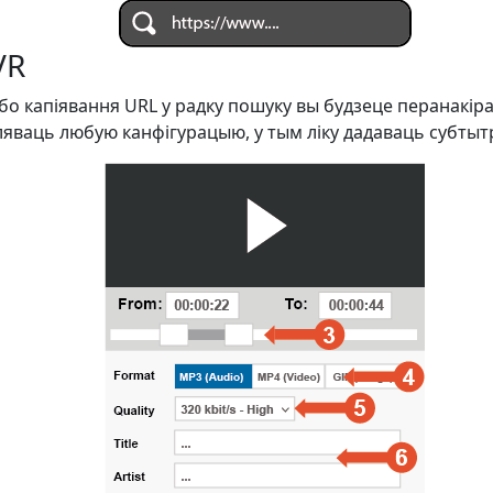
VR
або капіявання URL у радку пошуку вы будзеце перанакір
ляваць любую канфігурацыю, у тым ліку дадаваць субтыт