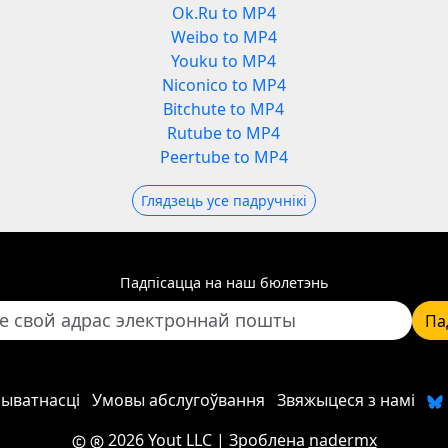
Ok.Ru to MP4
Weibo to MP4
Youku to MP4
Niconico to MP4
Bitchute to MP4
Rutube to MP4
Peertube to MP4
Глядзець усе падручнікі
Падпісацца на наш бюлетэнь
Па
рыватнасці
Умовы абслугоўвання
Звяжыцеся з намі
2026 Yout LLC
| Зроблена
nadermx