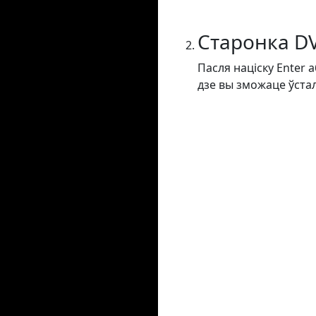
Старонка D
Пасля націску Enter 
дзе вы зможаце ўста