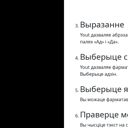
Выразанне
Yout дазваляе абрэза
палях «Ад» і «Да».
Выберыце с
Yout дазваляе фармат
Выберыце адзін.
Выберыце я
Вы можаце фарматавац
Праверце м
Вы чысціце тэкст на 