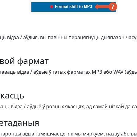
ць відэа / аўдыя, вы павінны перацягнуць дыяпазон часу
вой фармат
аваць відэа / аўдыё ў гэтых фарматах MP3 або WAV (аўдыё)
касць
ь відэа / аўдыё ў розных якасцях, ад самай нізкай да с
етаданыя
старонцы відэа і змяшчаеце, як мы мяркуем, назву або в