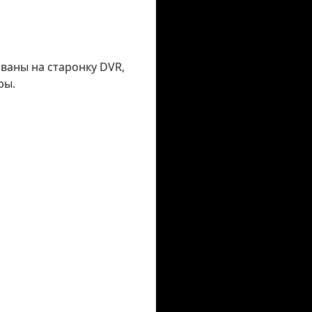
аваны на старонку DVR,
ры.