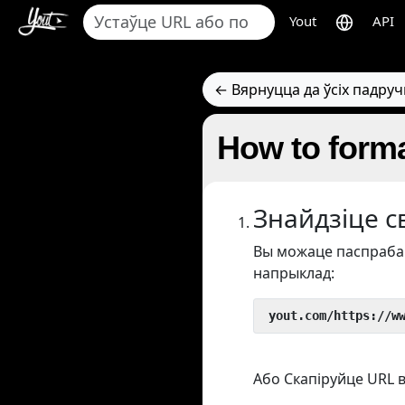
Yout
API
← Вярнуцца да ўсіх падруч
How to forma
Знайдзіце с
Вы можаце паспрабав
напрыклад:
 yout.com/https://w
Або Скапіруйце URL в