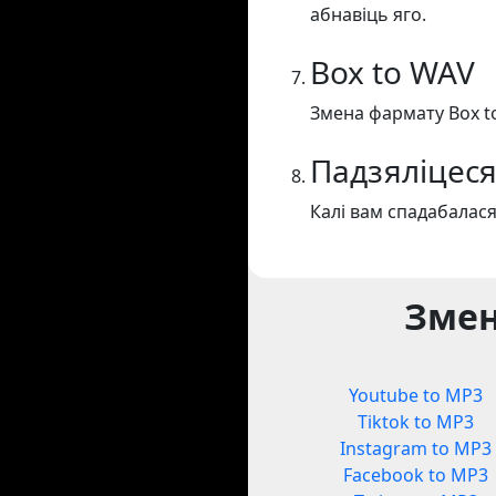
абнавіць яго.
Box to WAV
Змена фармату Box t
Падзяліцеся
Калі вам спадабалася
Змен
Youtube to MP3
Tiktok to MP3
Instagram to MP3
Facebook to MP3