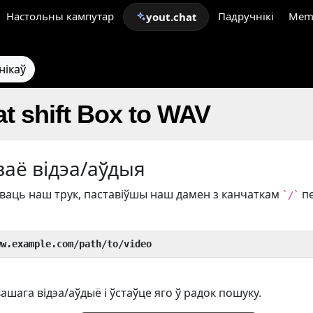
Настольны кампутар
Падручнікі
Mem
yout.chat
нікаў
t shift Box to WAV
ваё відэа/аўдыя
аць наш трук, паставіўшы наш дамен з канчаткам
п
`/`
ww.example.com/path/to/video
ашага відэа/аўдыё і ўстаўце яго ў радок пошуку.