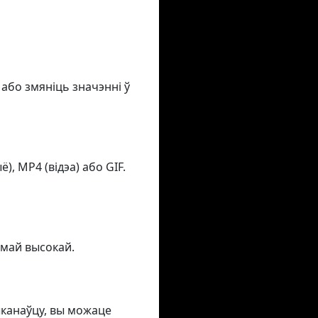
 або змяніць значэнні ў
, MP4 (відэа) або GIF.
амай высокай.
ыканаўцу, вы можаце