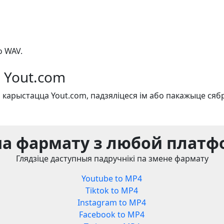
o WAV.
 Yout.com
 карыстацца Yout.com, падзяліцеся ім або пакажыце сяб
а фармату з любой плат
Глядзіце даступныя падручнікі па змене фармату
Youtube to MP4
Tiktok to MP4
Instagram to MP4
Facebook to MP4