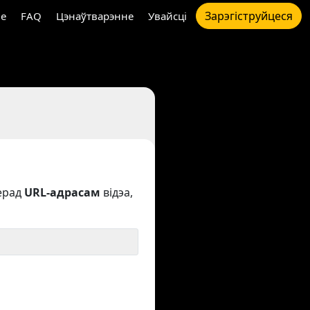
Зарэгіструйцеся
e
FAQ
Цэнаўтварэнне
Увайсці
ерад
URL-адрасам
відэа,