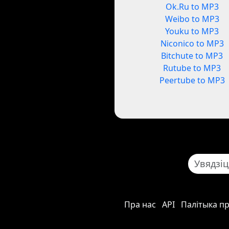
Ok.Ru to MP3
Weibo to MP3
Youku to MP3
Niconico to MP3
Bitchute to MP3
Rutube to MP3
Peertube to MP3
Пра нас
API
Палітыка п