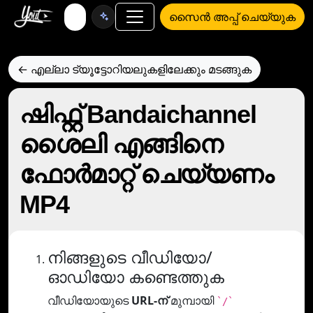
സൈൻ അപ്പ് ചെയ്യുക
← എല്ലാ ട്യൂട്ടോറിയലുകളിലേക്കും മടങ്ങുക
ഷിഫ്റ്റ് Bandaichannel
ശൈലി എങ്ങിനെ
ഫോര്‍മാറ്റ് ചെയ്യണം
MP4
നിങ്ങളുടെ വീഡിയോ/
ഓഡിയോ കണ്ടെത്തുക
വീഡിയോയുടെ
URL-ന്
മുമ്പായി
`/`