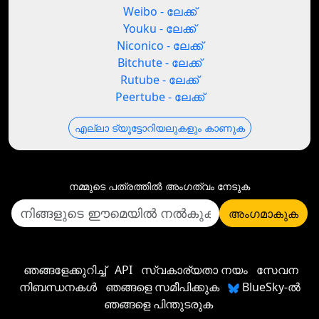
Weibo - ലേക്ക്
Youku - ലേക്ക്
Niconico - ലേക്ക്
Bitchute - ലേക്ക്
Rutube - ലേക്ക്
Peertube - ലേക്ക്
എല്ലാ ട്യൂട്ടോറിയലുകളും കാണുക
നമ്മുടെ പത്രത്തില്‍ അംഗത്വം നേടുക
അംഗമാകുക
ഞങ്ങളേക്കുറിച്ച്
API
സ്വകാര്യതാ നയം
സേവന
നിബന്ധനകൾ
ഞങ്ങളെ സമീപിക്കുക
BlueSky-ൽ
ഞങ്ങളെ പിന്തുടരുക