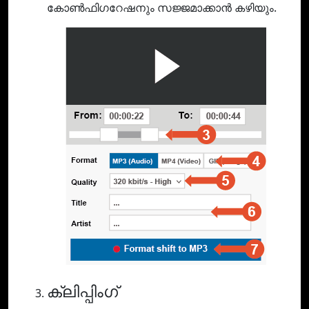
കോൺഫിഗറേഷനും സജ്ജമാക്കാൻ കഴിയും.
ക്ലിപ്പിംഗ്