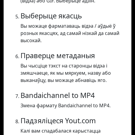
(відэа) або GIF. Выберыце адзін.
Выберыце якасць
Вы можаце фарматаваць відэа / аўдыё ў
розных якасцях, ад самай нізкай да самай
высокай.
Праверце метаданыя
Вы чысціце тэкст на старонцы відэа і
змяшчаеце, як мы мяркуем, назву або
выканаўцу, вы можаце абнавіць яго.
Bandaichannel to MP4
Змена фармату Bandaichannel to MP4.
Падзяліцеся Yout.com
Калі вам спадабалася карыстацца