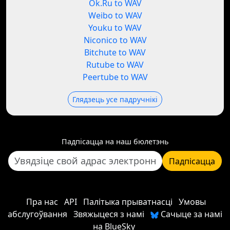
Ok.Ru to WAV
Weibo to WAV
Youku to WAV
Niconico to WAV
Bitchute to WAV
Rutube to WAV
Peertube to WAV
Глядзець усе падручнікі
Падпісацца на наш бюлетэнь
Падпісацца
Пра нас
API
Палітыка прыватнасці
Умовы
абслугоўвання
Звяжыцеся з намі
Сачыце за намі
на BlueSky