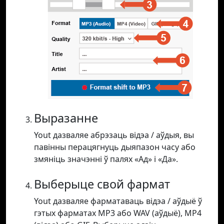
Выразанне
Yout дазваляе абрэзаць відэа / аўдыя, вы
павінны перацягнуць дыяпазон часу або
змяніць значэнні ў палях «Ад» і «Да».
Выберыце свой фармат
Yout дазваляе фарматаваць відэа / аўдыё ў
гэтых фарматах MP3 або WAV (аўдыё), MP4