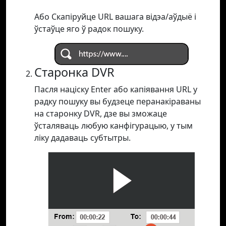
Або Скапіруйце URL вашага відэа/аўдыё і
ўстаўце яго ў радок пошуку.
Старонка DVR
Пасля націску Enter або капіявання URL у
радку пошуку вы будзеце перанакіраваны
на старонку DVR, дзе вы зможаце
ўсталяваць любую канфігурацыю, у тым
ліку дадаваць субтытры.