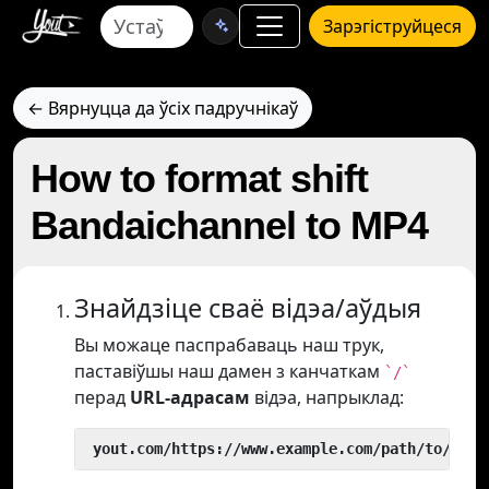
Зарэгіструйцеся
← Вярнуцца да ўсіх падручнікаў
How to format shift
Bandaichannel to MP4
Знайдзіце сваё відэа/аўдыя
Вы можаце паспрабаваць наш трук,
паставіўшы наш дамен з канчаткам
`/`
перад
URL-адрасам
відэа, напрыклад:
 yout.com/https://www.example.com/path/to/vide