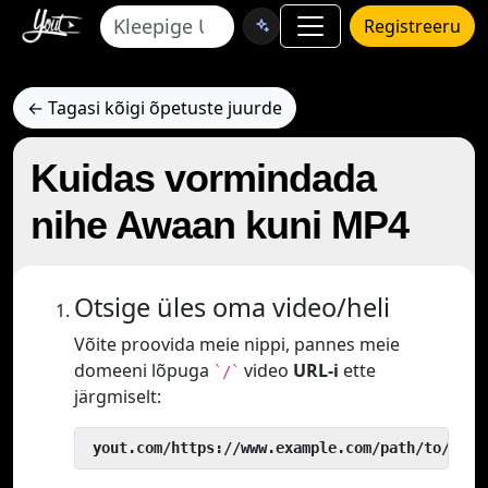
Registreeru
← Tagasi kõigi õpetuste juurde
Kuidas vormindada
nihe Awaan kuni MP4
Otsige üles oma video/heli
Võite proovida meie nippi, pannes meie
domeeni lõpuga
video
URL-i
ette
`/`
järgmiselt:
 yout.com/https://www.example.com/path/to/vide