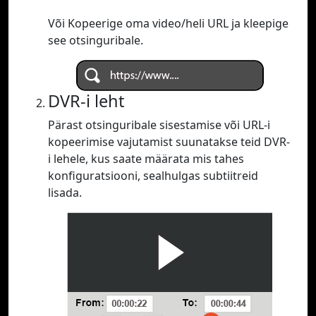
Või Kopeerige oma video/heli URL ja kleepige
see otsinguribale.
DVR-i leht
Pärast otsinguribale sisestamise või URL-i
kopeerimise vajutamist suunatakse teid DVR-
i lehele, kus saate määrata mis tahes
konfiguratsiooni, sealhulgas subtiitreid
lisada.