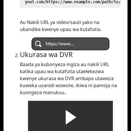
 yout.com/https://www.example.com/path/to/vide
Au Nakili URL ya video/sauti yako na
ubandike kwenye upau wa kutafutia.
Ukurasa wa DVR
Baada ya kubonyeza ingiza au nakili URL
katika upau wa kutafutia utaelekezwa
kwenye ukurasa wa DVR ambapo utaweza
kuweka usanidi wowote, ikiwa ni pamoja na
kuongeza manukuu..