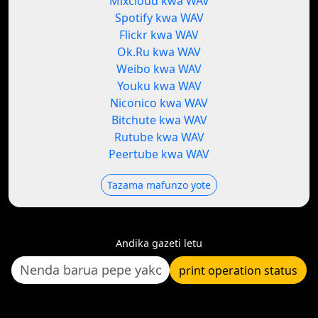
Mixcloud kwa WAV
Spotify kwa WAV
Flickr kwa WAV
Ok.Ru kwa WAV
Weibo kwa WAV
Youku kwa WAV
Niconico kwa WAV
Bitchute kwa WAV
Rutube kwa WAV
Peertube kwa WAV
Tazama mafunzo yote
Andika gazeti letu
print operation status