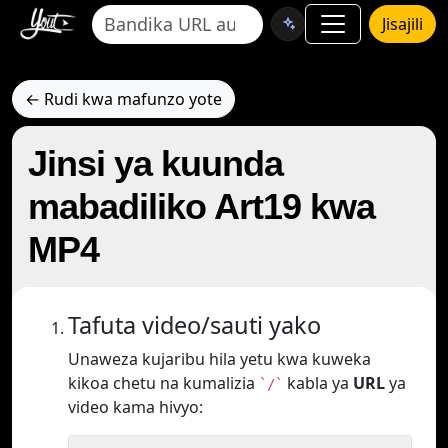
Jisajili
← Rudi kwa mafunzo yote
Jinsi ya kuunda
mabadiliko Art19 kwa
MP4
Tafuta video/sauti yako
Unaweza kujaribu hila yetu kwa kuweka
kikoa chetu na kumalizia
kabla ya
URL
ya
`/`
video kama hivyo: