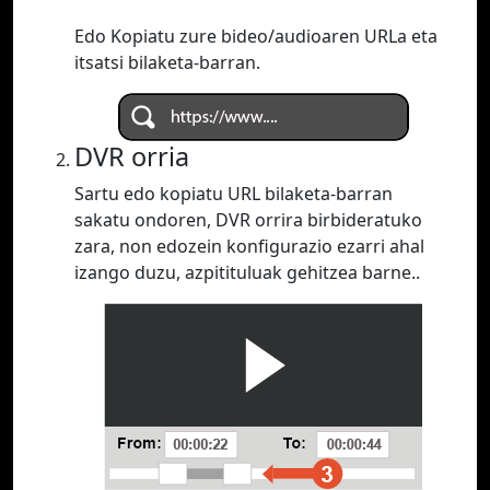
Edo Kopiatu zure bideo/audioaren URLa eta
itsatsi bilaketa-barran.
DVR orria
Sartu edo kopiatu URL bilaketa-barran
sakatu ondoren, DVR orrira birbideratuko
zara, non edozein konfigurazio ezarri ahal
izango duzu, azpitituluak gehitzea barne..