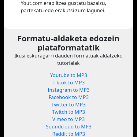
Yout.com erabiltzea gustatu bazaizu,
partekatu edo erakutsi zure lagunei.
Formatu-aldaketa edozein
plataformatatik
Ikusi eskuragarri dauden formatuak aldatzeko
tutorialak
Youtube to MP3
Tiktok to MP3
Instagram to MP3
Facebook to MP3
Twitter to MP3
Twitch to MP3
Vimeo to MP3
Soundcloud to MP3
Reddit to MP3