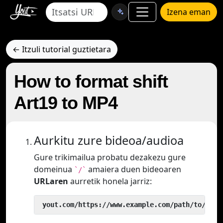
Izena eman
← Itzuli tutorial guztietara
How to format shift
Art19 to MP4
Aurkitu zure bideoa/audioa
Gure trikimailua probatu dezakezu gure
domeinua
amaiera duen bideoaren
`/`
URLaren
aurretik honela jarriz:
 yout.com/https://www.example.com/path/to/vide