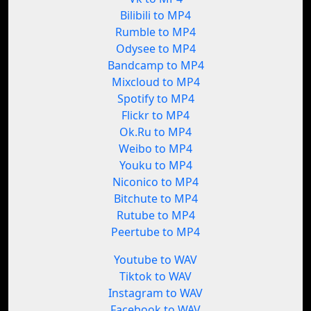
Bilibili to MP4
Rumble to MP4
Odysee to MP4
Bandcamp to MP4
Mixcloud to MP4
Spotify to MP4
Flickr to MP4
Ok.Ru to MP4
Weibo to MP4
Youku to MP4
Niconico to MP4
Bitchute to MP4
Rutube to MP4
Peertube to MP4
Youtube to WAV
Tiktok to WAV
Instagram to WAV
Facebook to WAV