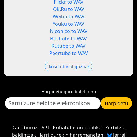
Flickr to WAV
Ok.Ru to WAV
Weibo to WAV
Youku to WAV
Niconico to WAV
Bitchute to WAV
Rutube to WAV
Peertube to WAV
Ikusi tutorial guztiak
Harpidetu gure buletinera
Harpidetu
Guri buruz
API
Pribatutasun-politika
Zerbitzu-
baldintzak
Jarri gurekin harremanetan
Jarrai