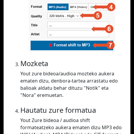
Mozketa
Yout zure bideoa/audioa mozteko aukera
ematen dizu, denbora-tartea arrastatu edo
balioak aldatu behar dituzu "Notik" eta
"Nora" eremuetan.
Hautatu zure formatua
Yout Zure bideoa / audioa shift
formateatzeko aukera ematen dizu MP3 edo