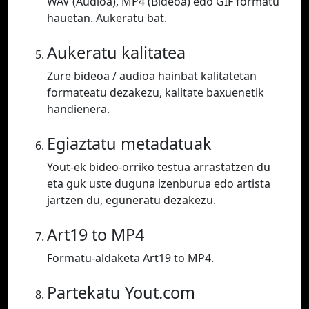
WAV (Audioa), MP4 (Bideoa) edo GIF formatu
hauetan. Aukeratu bat.
Aukeratu kalitatea
Zure bideoa / audioa hainbat kalitatetan
formateatu dezakezu, kalitate baxuenetik
handienera.
Egiaztatu metadatuak
Yout-ek bideo-orriko testua arrastatzen du
eta guk uste duguna izenburua edo artista
jartzen du, eguneratu dezakezu.
Art19 to MP4
Formatu-aldaketa Art19 to MP4.
Partekatu Yout.com