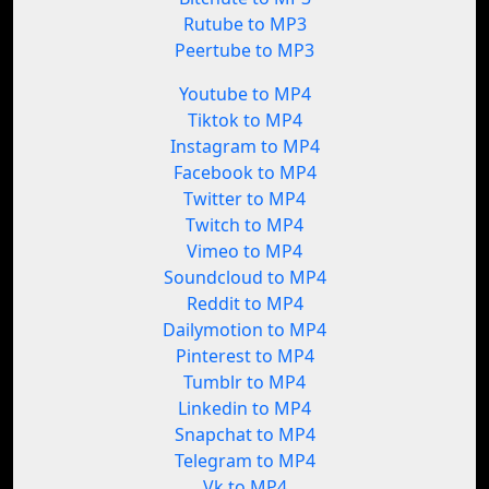
Rutube to MP3
Peertube to MP3
Youtube to MP4
Tiktok to MP4
Instagram to MP4
Facebook to MP4
Twitter to MP4
Twitch to MP4
Vimeo to MP4
Soundcloud to MP4
Reddit to MP4
Dailymotion to MP4
Pinterest to MP4
Tumblr to MP4
Linkedin to MP4
Snapchat to MP4
Telegram to MP4
Vk to MP4