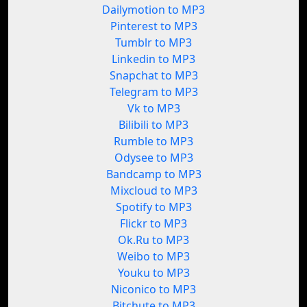
Dailymotion to MP3
Pinterest to MP3
Tumblr to MP3
Linkedin to MP3
Snapchat to MP3
Telegram to MP3
Vk to MP3
Bilibili to MP3
Rumble to MP3
Odysee to MP3
Bandcamp to MP3
Mixcloud to MP3
Spotify to MP3
Flickr to MP3
Ok.Ru to MP3
Weibo to MP3
Youku to MP3
Niconico to MP3
Bitchute to MP3