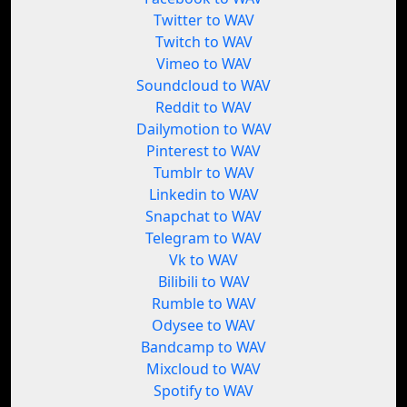
Twitter to WAV
Twitch to WAV
Vimeo to WAV
Soundcloud to WAV
Reddit to WAV
Dailymotion to WAV
Pinterest to WAV
Tumblr to WAV
Linkedin to WAV
Snapchat to WAV
Telegram to WAV
Vk to WAV
Bilibili to WAV
Rumble to WAV
Odysee to WAV
Bandcamp to WAV
Mixcloud to WAV
Spotify to WAV