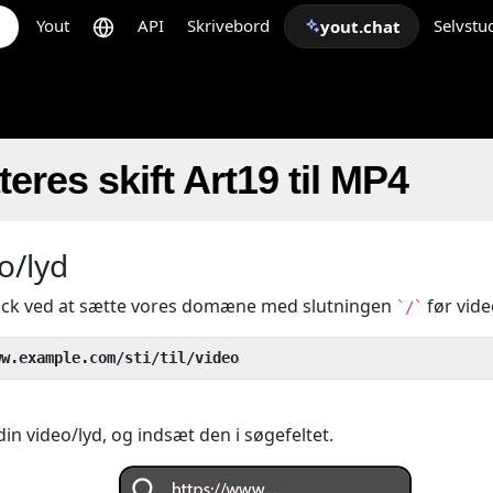
Yout
API
Skrivebord
Selvstu
yout.chat
eres skift Art19 til MP4
o/lyd
rick ved at sætte vores domæne med slutningen
før vid
`/`
ww.example.com/sti/til/video
 din video/lyd, og indsæt den i søgefeltet.