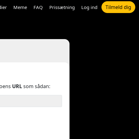
Tilmeld dig
dier
Meme
FAQ
Prissætning
Log ind
eoens
URL
som sådan: