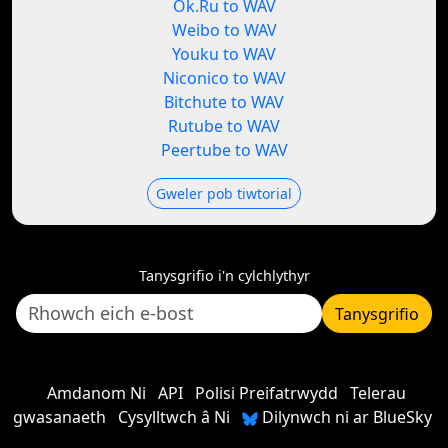
Ok.Ru to WAV
Weibo to WAV
Youku to WAV
Niconico to WAV
Bitchute to WAV
Rutube to WAV
Peertube to WAV
Gweler pob tiwtorial
Tanysgrifio i'n cylchlythyr
Tanysgrifio
Amdanom Ni
API
Polisi Preifatrwydd
Telerau
gwasanaeth
Cysylltwch â Ni
Dilynwch ni ar BlueSky