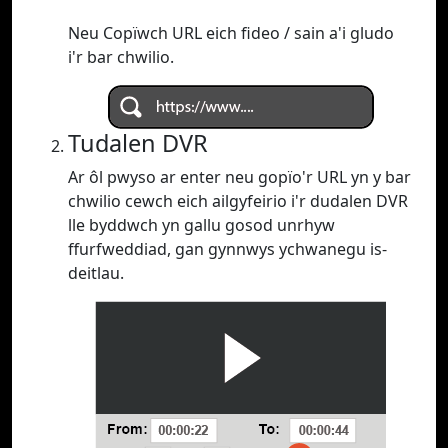
Neu Copïwch URL eich fideo / sain a'i gludo
i'r bar chwilio.
Tudalen DVR
Ar ôl pwyso ar enter neu gopïo'r URL yn y bar
chwilio cewch eich ailgyfeirio i'r dudalen DVR
lle byddwch yn gallu gosod unrhyw
ffurfweddiad, gan gynnwys ychwanegu is-
deitlau.