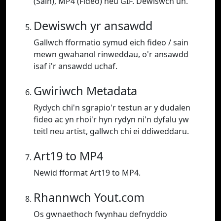
(Sain), MP4 (Fideo) neu GIF. Dewiswch un.
Dewiswch yr ansawdd
Gallwch fformatio symud eich fideo / sain
mewn gwahanol rinweddau, o'r ansawdd
isaf i'r ansawdd uchaf.
Gwiriwch Metadata
Rydych chi'n sgrapio'r testun ar y dudalen
fideo ac yn rhoi'r hyn rydyn ni'n dyfalu yw
teitl neu artist, gallwch chi ei ddiweddaru.
Art19 to MP4
Newid fformat Art19 to MP4.
Rhannwch Yout.com
Os gwnaethoch fwynhau defnyddio