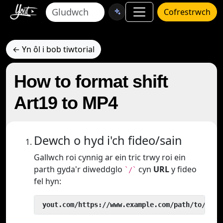
Cofrestrwch
← Yn ôl i bob tiwtorial
How to format shift
Art19 to MP4
Dewch o hyd i'ch fideo/sain
Gallwch roi cynnig ar ein tric trwy roi ein
parth gyda'r diweddglo
cyn
URL
y fideo
`/`
fel hyn:
 yout.com/https://www.example.com/path/to/vide