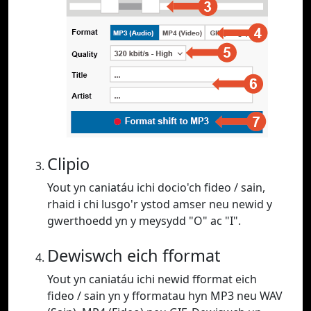
Clipio
Yout yn caniatáu ichi docio'ch fideo / sain,
rhaid i chi lusgo'r ystod amser neu newid y
gwerthoedd yn y meysydd "O" ac "I".
Dewiswch eich fformat
Yout yn caniatáu ichi newid fformat eich
fideo / sain yn y fformatau hyn MP3 neu WAV