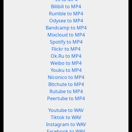
Bilibili to MP4
Rumble to MP4
Odysee to MP4
Bandcamp to MP4
Mixcloud to MP4
Spotify to MP4
Flickr to MP4
Ok.Ru to MP4
Weibo to MP4
Youku to MP4
Niconico to MP4
Bitchute to MP4
Rutube to MP4
Peertube to MP4
Youtube to WAV
Tiktok to WAV
Instagram to WAV
Facebook to WAV