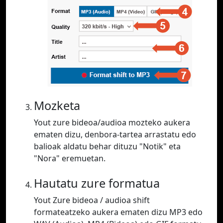
Mozketa
Yout zure bideoa/audioa mozteko aukera
ematen dizu, denbora-tartea arrastatu edo
balioak aldatu behar dituzu "Notik" eta
"Nora" eremuetan.
Hautatu zure formatua
Yout Zure bideoa / audioa shift
formateatzeko aukera ematen dizu MP3 edo