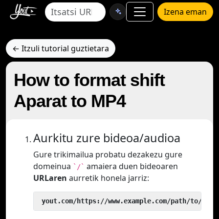
Izena eman
← Itzuli tutorial guztietara
How to format shift
Aparat to MP4
Aurkitu zure bideoa/audioa
Gure trikimailua probatu dezakezu gure
domeinua
amaiera duen bideoaren
`/`
URLaren
aurretik honela jarriz:
 yout.com/https://www.example.com/path/to/vide