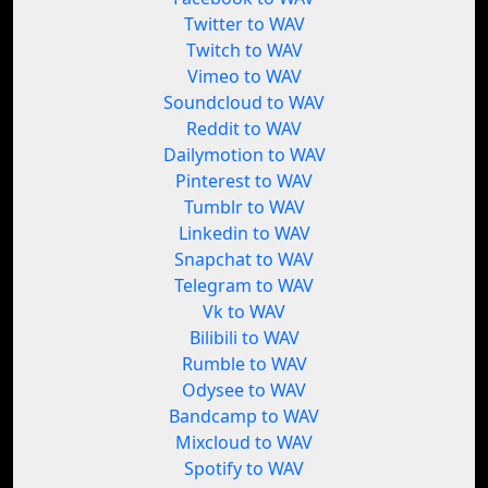
Twitter to WAV
Twitch to WAV
Vimeo to WAV
Soundcloud to WAV
Reddit to WAV
Dailymotion to WAV
Pinterest to WAV
Tumblr to WAV
Linkedin to WAV
Snapchat to WAV
Telegram to WAV
Vk to WAV
Bilibili to WAV
Rumble to WAV
Odysee to WAV
Bandcamp to WAV
Mixcloud to WAV
Spotify to WAV