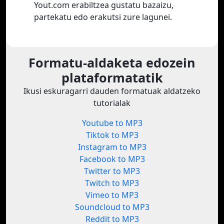
Yout.com erabiltzea gustatu bazaizu,
partekatu edo erakutsi zure lagunei.
Formatu-aldaketa edozein
plataformatatik
Ikusi eskuragarri dauden formatuak aldatzeko
tutorialak
Youtube to MP3
Tiktok to MP3
Instagram to MP3
Facebook to MP3
Twitter to MP3
Twitch to MP3
Vimeo to MP3
Soundcloud to MP3
Reddit to MP3