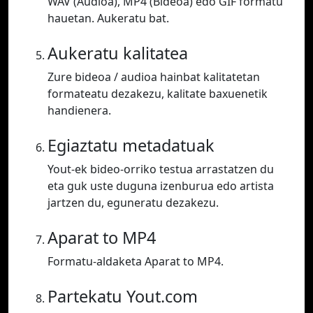
WAV (Audioa), MP4 (Bideoa) edo GIF formatu
hauetan. Aukeratu bat.
Aukeratu kalitatea
Zure bideoa / audioa hainbat kalitatetan
formateatu dezakezu, kalitate baxuenetik
handienera.
Egiaztatu metadatuak
Yout-ek bideo-orriko testua arrastatzen du
eta guk uste duguna izenburua edo artista
jartzen du, eguneratu dezakezu.
Aparat to MP4
Formatu-aldaketa Aparat to MP4.
Partekatu Yout.com