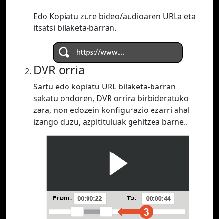
Edo Kopiatu zure bideo/audioaren URLa eta
itsatsi bilaketa-barran.
DVR orria
Sartu edo kopiatu URL bilaketa-barran
sakatu ondoren, DVR orrira birbideratuko
zara, non edozein konfigurazio ezarri ahal
izango duzu, azpitituluak gehitzea barne..