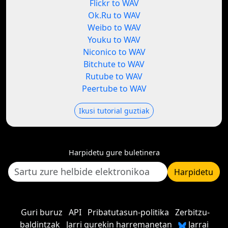
Flickr to WAV
Ok.Ru to WAV
Weibo to WAV
Youku to WAV
Niconico to WAV
Bitchute to WAV
Rutube to WAV
Peertube to WAV
Ikusi tutorial guztiak
Harpidetu gure buletinera
Harpidetu
Guri buruz
API
Pribatutasun-politika
Zerbitzu-
baldintzak
Jarri gurekin harremanetan
Jarrai