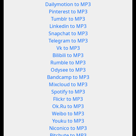
Dailymotion to MP3
Pinterest to MP3
Tumblr to MP3
Linkedin to MP3
Snapchat to MP3
Telegram to MP3
Vk to MP3
Bilibili to MP3
Rumble to MP3
Odysee to MP3
Bandcamp to MP3
Mixcloud to MP3
Spotify to MP3
Flickr to MP3
Ok.Ru to MP3
Weibo to MP3
Youku to MP3
Niconico to MP3
Bitchute to MP3