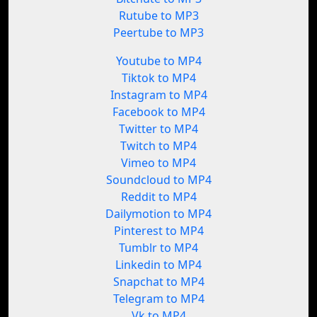
Rutube to MP3
Peertube to MP3
Youtube to MP4
Tiktok to MP4
Instagram to MP4
Facebook to MP4
Twitter to MP4
Twitch to MP4
Vimeo to MP4
Soundcloud to MP4
Reddit to MP4
Dailymotion to MP4
Pinterest to MP4
Tumblr to MP4
Linkedin to MP4
Snapchat to MP4
Telegram to MP4
Vk to MP4