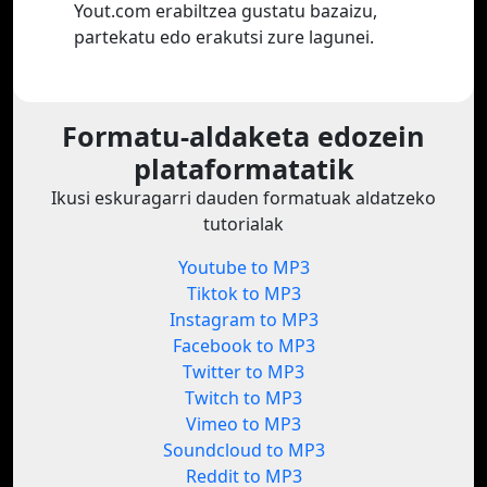
Yout.com erabiltzea gustatu bazaizu,
partekatu edo erakutsi zure lagunei.
Formatu-aldaketa edozein
plataformatatik
Ikusi eskuragarri dauden formatuak aldatzeko
tutorialak
Youtube to MP3
Tiktok to MP3
Instagram to MP3
Facebook to MP3
Twitter to MP3
Twitch to MP3
Vimeo to MP3
Soundcloud to MP3
Reddit to MP3