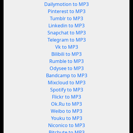
Dailymotion to MP3
Pinterest to MP3
Tumblr to MP3
Linkedin to MP3
Snapchat to MP3
Telegram to MP3
Vk to MP3
Bilibili to MP3
Rumble to MP3
Odysee to MP3
Bandcamp to MP3
Mixcloud to MP3
Spotify to MP3
Flickr to MP3
Ok.Ru to MP3
Weibo to MP3
Youku to MP3
Niconico to MP3
Bitchute to MP3