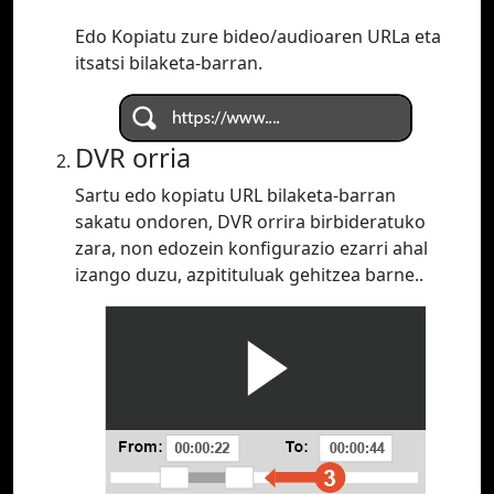
Edo Kopiatu zure bideo/audioaren URLa eta
itsatsi bilaketa-barran.
DVR orria
Sartu edo kopiatu URL bilaketa-barran
sakatu ondoren, DVR orrira birbideratuko
zara, non edozein konfigurazio ezarri ahal
izango duzu, azpitituluak gehitzea barne..