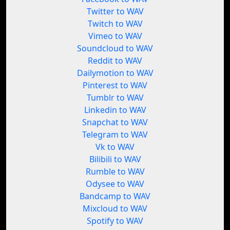
Twitter to WAV
Twitch to WAV
Vimeo to WAV
Soundcloud to WAV
Reddit to WAV
Dailymotion to WAV
Pinterest to WAV
Tumblr to WAV
Linkedin to WAV
Snapchat to WAV
Telegram to WAV
Vk to WAV
Bilibili to WAV
Rumble to WAV
Odysee to WAV
Bandcamp to WAV
Mixcloud to WAV
Spotify to WAV