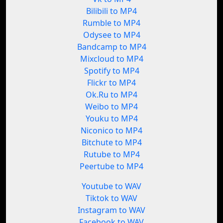
Bilibili to MP4
Rumble to MP4
Odysee to MP4
Bandcamp to MP4
Mixcloud to MP4
Spotify to MP4
Flickr to MP4
Ok.Ru to MP4
Weibo to MP4
Youku to MP4
Niconico to MP4
Bitchute to MP4
Rutube to MP4
Peertube to MP4
Youtube to WAV
Tiktok to WAV
Instagram to WAV
Facebook to WAV