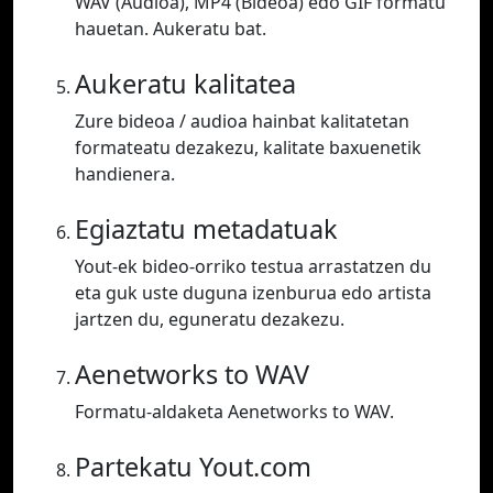
WAV (Audioa), MP4 (Bideoa) edo GIF formatu
hauetan. Aukeratu bat.
Aukeratu kalitatea
Zure bideoa / audioa hainbat kalitatetan
formateatu dezakezu, kalitate baxuenetik
handienera.
Egiaztatu metadatuak
Yout-ek bideo-orriko testua arrastatzen du
eta guk uste duguna izenburua edo artista
jartzen du, eguneratu dezakezu.
Aenetworks to WAV
Formatu-aldaketa Aenetworks to WAV.
Partekatu Yout.com