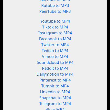
Rutube to MP3
Peertube to MP3
Youtube to MP4
Tiktok to MP4
Instagram to MP4
Facebook to MP4
Twitter to MP4
Twitch to MP4
Vimeo to MP4
Soundcloud to MP4
Reddit to MP4
Dailymotion to MP4
Pinterest to MP4
Tumblr to MP4
Linkedin to MP4
Snapchat to MP4
Telegram to MP4
Vk to MP4