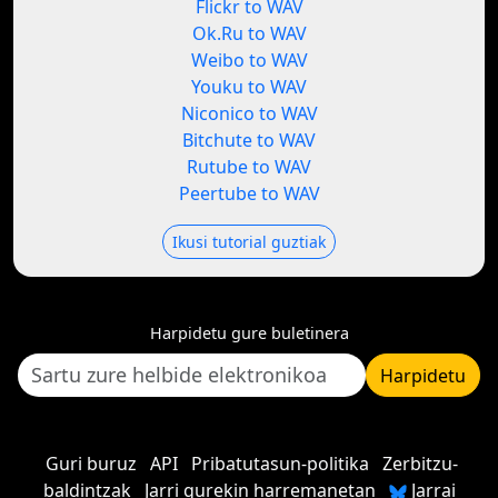
Flickr to WAV
Ok.Ru to WAV
Weibo to WAV
Youku to WAV
Niconico to WAV
Bitchute to WAV
Rutube to WAV
Peertube to WAV
Ikusi tutorial guztiak
Harpidetu gure buletinera
Harpidetu
Guri buruz
API
Pribatutasun-politika
Zerbitzu-
baldintzak
Jarri gurekin harremanetan
Jarrai