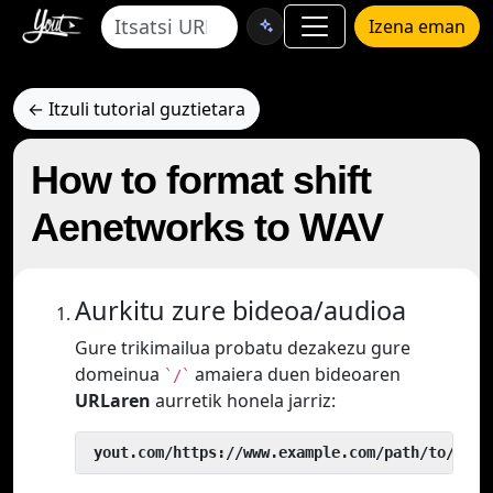
Izena eman
← Itzuli tutorial guztietara
How to format shift
Aenetworks to WAV
Aurkitu zure bideoa/audioa
Gure trikimailua probatu dezakezu gure
domeinua
amaiera duen bideoaren
`/`
URLaren
aurretik honela jarriz:
 yout.com/https://www.example.com/path/to/vide