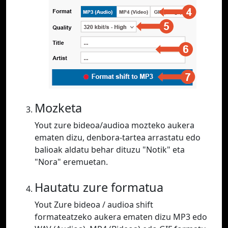
Mozketa
Yout zure bideoa/audioa mozteko aukera
ematen dizu, denbora-tartea arrastatu edo
balioak aldatu behar dituzu "Notik" eta
"Nora" eremuetan.
Hautatu zure formatua
Yout Zure bideoa / audioa shift
formateatzeko aukera ematen dizu MP3 edo