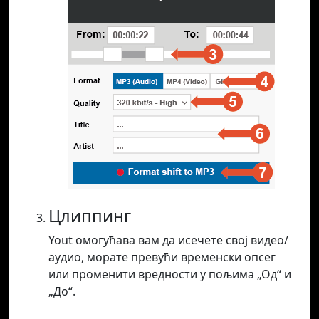
Цлиппинг
Yout омогућава вам да исечете свој видео/
аудио, морате превући временски опсег
или променити вредности у пољима „Од“ и
„До“.