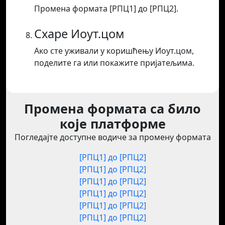
Промена формата [РПЦ1] до [РПЦ2].
Схаре Иоут.цом
Ако сте уживали у коришћењу Иоут.цом,
поделите га или покажите пријатељима.
Промена формата са било
које платформе
Погледајте доступне водиче за промену формата
[РПЦ1] до [РПЦ2]
[РПЦ1] до [РПЦ2]
[РПЦ1] до [РПЦ2]
[РПЦ1] до [РПЦ2]
[РПЦ1] до [РПЦ2]
[РПЦ1] до [РПЦ2]