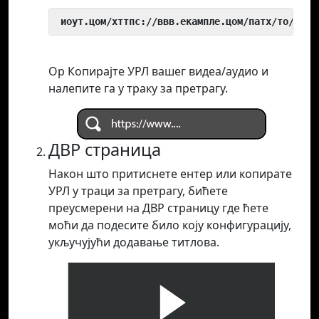
 иоут.цом/хттпс://ввв.екампле.цом/патх/то/виде
Ор Копирајте УРЛ вашег видеа/аудио и
налепите га у траку за претрагу.
ДВР страница
Након што притиснете ентер или копирате
УРЛ у траци за претрагу, бићете
преусмерени на ДВР страницу где ћете
моћи да подесите било коју конфигурацију,
укључујући додавање титлова.