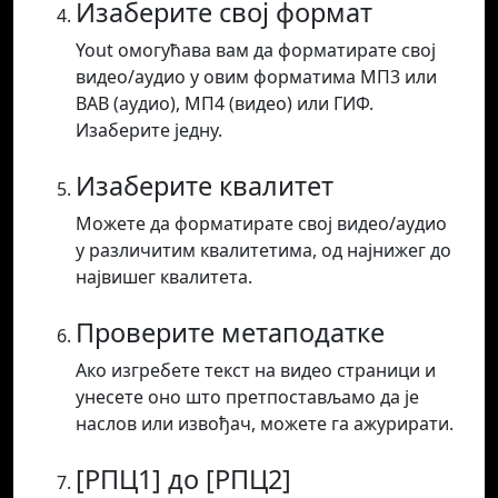
Изаберите свој формат
Yout омогућава вам да форматирате свој
видео/аудио у овим форматима МП3 или
ВАВ (аудио), МП4 (видео) или ГИФ.
Изаберите једну.
Изаберите квалитет
Можете да форматирате свој видео/аудио
у различитим квалитетима, од најнижег до
највишег квалитета.
Проверите метаподатке
Ако изгребете текст на видео страници и
унесете оно што претпостављамо да је
наслов или извођач, можете га ажурирати.
[РПЦ1] до [РПЦ2]