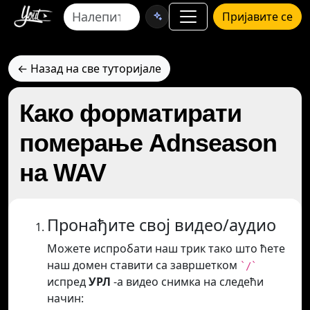
Пријавите се
← Назад на све туторијале
Како форматирати
померање Adnseason
на WAV
Пронађите свој видео/аудио
Можете испробати наш трик тако што ћете
наш домен ставити са завршетком
`/`
испред
УРЛ
-а видео снимка на следећи
начин: