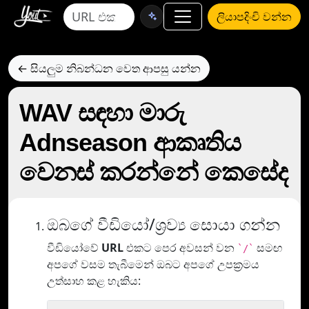
ලියාපදිංචි වන්න
← සියලුම නිබන්ධන වෙත ආපසු යන්න
WAV සඳහා මාරු
Adnseason ආකෘතිය
වෙනස් කරන්නේ කෙසේද
ඔබගේ වීඩියෝ/ශ්‍රව්‍ය සොයා ගන්න
වීඩියෝවේ
URL
එකට පෙර අවසන් වන
සමඟ
`/`
අපගේ වසම තැබීමෙන් ඔබට අපගේ උපක්‍රමය
උත්සාහ කළ හැකිය: