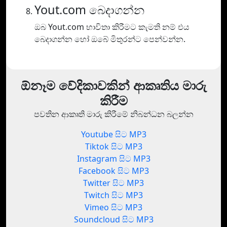
Yout.com බෙදාගන්න
ඔබ Yout.com භාවිතා කිරීමට කැමති නම් එය
බෙදාගන්න හෝ ඔබේ මිතුරන්ට පෙන්වන්න.
ඕනෑම වේදිකාවකින් ආකෘතිය මාරු
කිරීම
පවතින ආකෘති මාරු කිරීමේ නිබන්ධන බලන්න
Youtube සිට MP3
Tiktok සිට MP3
Instagram සිට MP3
Facebook සිට MP3
Twitter සිට MP3
Twitch සිට MP3
Vimeo සිට MP3
Soundcloud සිට MP3