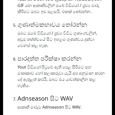
GIF යන ආකෘතිවලින් ඔබේ වීඩියෝ / ශ්‍රව්‍ය මාරු
කිරීමට ඔබට ඉඩ සලසයි. එකක් තෝරන්න.
ගුණාත්මකභාවය තෝරන්න
ඔබට ඔබේ වීඩියෝ / ශ්‍රව්‍ය විවිධ ගුණාංගවලින්,
අඩුම තත්ත්වයේ සිට ඉහළම ගුණත්වය දක්වා
වෙනස් කළ හැක.
පාරදත්ත පරීක්ෂා කරන්න
Yout වීඩියෝ පිටුවේ ඇති පෙළ සීරීමට සහ
මාතෘකාව හෝ කලාකරුවා යැයි අප අනුමාන කරන
දේ ඇතුළත් කරයි, ඔබට එය යාවත්කාලීන කළ
හැකිය.
Adnseason සිට WAV
ආකෘති මාරුව Adnseason සිට WAV.