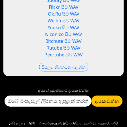
Spotify සිට WAV
Flickr සිට WAV
Ok.Ru සිට WAV
Weibo සිට WAV
Youku සිට WAV
Niconico සිට WAV
Bitchute සිට WAV
Rutube සිට WAV
Peertube සිට WAV
සියලුම නිබන්ධන බලන්න
අපගේ පුවත්පතට දායක වන්න
දායක වන්න
අපි ගැන
API
රහස්යතා ප්රතිපත්තිය
සේවා කොන්දේසි