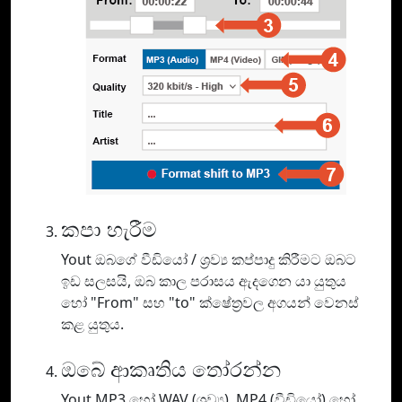
කපා හැරීම
Yout ඔබගේ වීඩියෝ / ශ්‍රව්‍ය කප්පාදු කිරීමට ඔබට
ඉඩ සලසයි, ඔබ කාල පරාසය ඇදගෙන යා යුතුය
හෝ "From" සහ "to" ක්ෂේත්‍රවල අගයන් වෙනස්
කළ යුතුය.
ඔබේ ආකෘතිය තෝරන්න
Yout MP3 හෝ WAV (ශ්‍රව්‍ය), MP4 (වීඩියෝ) හෝ