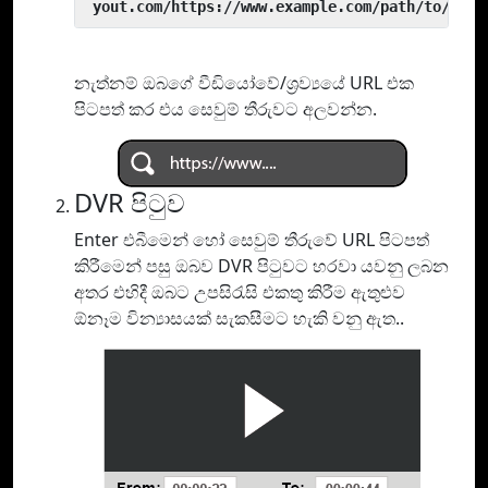
 yout.com/https://www.example.com/path/to/vide
නැත්නම් ඔබගේ වීඩියෝවේ/ශ්‍රව්‍යයේ URL එක
පිටපත් කර එය සෙවුම් තීරුවට අලවන්න.
DVR පිටුව
Enter එබීමෙන් හෝ සෙවුම් තීරුවේ URL පිටපත්
කිරීමෙන් පසු ඔබව DVR පිටුවට හරවා යවනු ලබන
අතර එහිදී ඔබට උපසිරැසි එකතු කිරීම ඇතුළුව
ඕනෑම වින්‍යාසයක් සැකසීමට හැකි වනු ඇත..