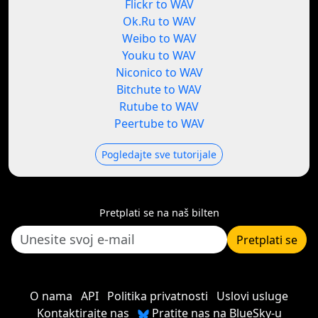
Flickr to WAV
Ok.Ru to WAV
Weibo to WAV
Youku to WAV
Niconico to WAV
Bitchute to WAV
Rutube to WAV
Peertube to WAV
Pogledajte sve tutorijale
Pretplati se na naš bilten
Pretplati se
O nama
API
Politika privatnosti
Uslovi usluge
Kontaktirajte nas
Pratite nas na BlueSky-u