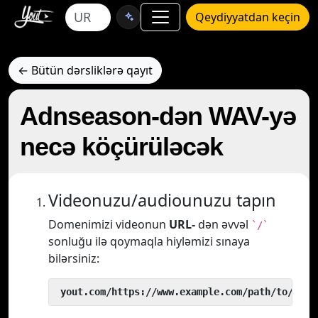
Qeydiyyatdan keçin
← Bütün dərsliklərə qayıt
Adnseason-dən WAV-yə
necə köçürüləcək
Videonuzu/audiounuzu tapın
Domenimizi videonun
URL-
dən əvvəl
`/`
sonluğu ilə qoymaqla hiyləmizi sınaya
bilərsiniz:
 yout.com/https://www.example.com/path/to/vide