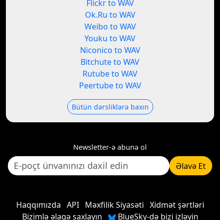
Flickr to WAV
Ok.Ru to WAV
Weibo to WAV
Youku to WAV
Niconico to WAV
Bitchute to WAV
Rutube to WAV
Peertube to WAV
Bütün dərsliklərə baxın
Newsletter-ə abunə ol
Əlavə Et
Haqqımızda
API
Məxfilik Siyasəti
Xidmət şərtləri
Bizimlə əlaqə saxlayın
BlueSky-də bizi izləyin