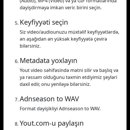
(Audio), MP4 (Video) və ya GIF formatlarında
dəyişdirməyə imkan verir. birini seçin.
Keyfiyyəti seçin
Siz video/audiounuzu müxtəlif keyfiyyətlərdə,
ən aşağıdan ən yüksək keyfiyyətə çevirə
bilərsiniz.
Metadata yoxlayın
Yout video səhifəsində mətni silir və başlıq və
ya rəssam olduğunu təxmin etdiyimiz şeyləri
daxil edir, onu yeniləyə bilərsiniz.
Adnseason to WAV
Format dəyişikliyi Adnseason to WAV.
Yout.com-u paylaşın