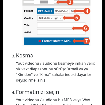
Kəsmə
Yout videonu / audionu kəsməyə imkan verir,
siz vaxt diapazonunu sürüşdürməli və ya
"Kimdən" və "Kimə" sahələrindəki dəyərləri
dəyişdirməlisiniz.
Formatınızı seçin
Yout videonu / audionu bu MP3 və ya WAV