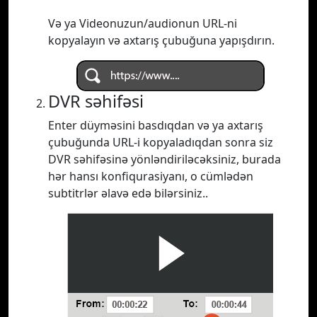
Və ya Videonuzun/audionun URL-ni
kopyalayın və axtarış çubuğuna yapışdırın.
DVR səhifəsi
Enter düyməsini basdıqdan və ya axtarış
çubuğunda URL-i kopyaladıqdan sonra siz
DVR səhifəsinə yönləndiriləcəksiniz, burada
hər hansı konfiqurasiyanı, o cümlədən
subtitrlər əlavə edə bilərsiniz..