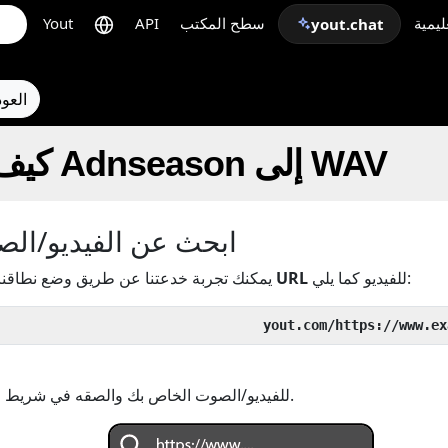
يمية
سطح المكتب
API
Yout
yout.chat
← الع
كيف تشكل التحول Adnseason إلى WAV
ابحث عن الفيديو/ال
للفيديو كما يلي:
عنوان URL
يمكنك تجربة خدعتنا عن طريق وضع نطاقنا 
أو انسخ عنوان URL للفيديو/الصوت الخاص بك والصقه في شريط البحث.