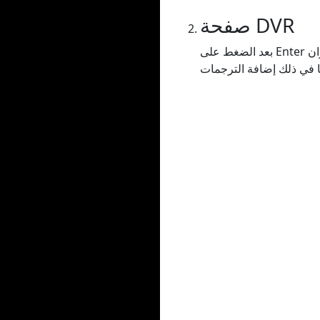
صفحة DVR
بعد الضغط على Enter أو نسخ عنوان URL في شريط البحث، سيتم إعادة توجيهك إلى صفحة DVR حيث ستتمكن من ضبط أي