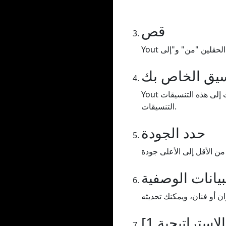
قص
سيق الخاص بك
Yout يتيح لك تحويل تنسيق الفيديو/الصوت إلى هذه التنسيقات MP3 أو WAV (الصوت)، أو MP4 (الفيديو) أو GIF. اختر أحد
التنسيقات.
حدد الجودة
يانات الوصفية