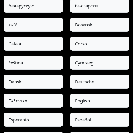
беларускую
български
বাঙালি
Bosanski
Català
Corso
čeština
Cymraeg
Dansk
Deutsche
Ελληνικά
English
Esperanto
Español