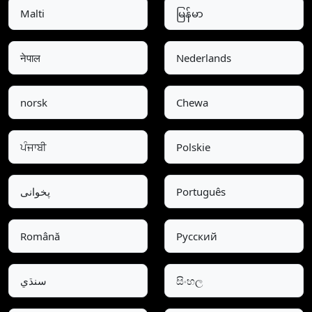
Malti
မြန်မာ
नेपाल
Nederlands
norsk
Chewa
ਪੰਜਾਬੀ
Polskie
Português
پخوانی
Română
Pусский
සිංහල
سنڌي