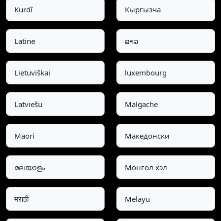
Kurdî
Кыргызча
Latine
ລາວ
Lietuviškai
luxembourg
Latviešu
Malgache
Maori
Македонски
മലയാളം
Монгол хэл
मराठी
Melayu