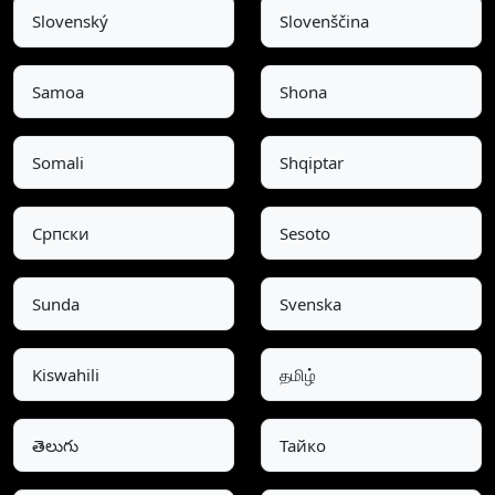
Slovenský
Slovenščina
Samoa
Shona
Somali
Shqiptar
Српски
Sesoto
Sunda
Svenska
Kiswahili
தமிழ்
తెలుగు
Тайко