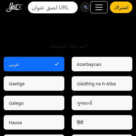
اشتراك
اختر اللغة
اختر لغتك المفضلة
Azərbaycan
عربى
Gaeilge
Gàidhlig na h-Alba
Galego
ગુજરાતી
Hausa
हिंदी