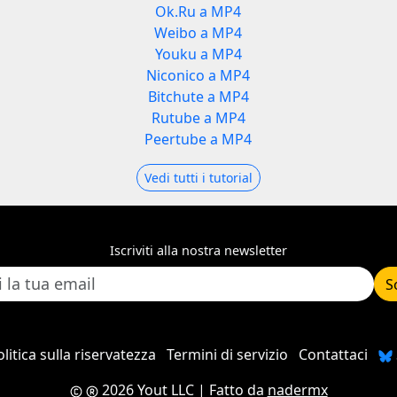
Ok.Ru a MP4
Weibo a MP4
Youku a MP4
Niconico a MP4
Bitchute a MP4
Rutube a MP4
Peertube a MP4
Vedi tutti i tutorial
Iscriviti alla nostra newsletter
S
litica sulla riservatezza
Termini di servizio
Contattaci
2026 Yout LLC
| Fatto da
nadermx