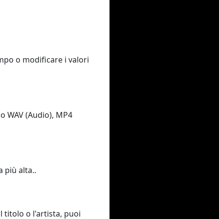
empo o modificare i valori
3 o WAV (Audio), MP4
 più alta..
titolo o l'artista, puoi