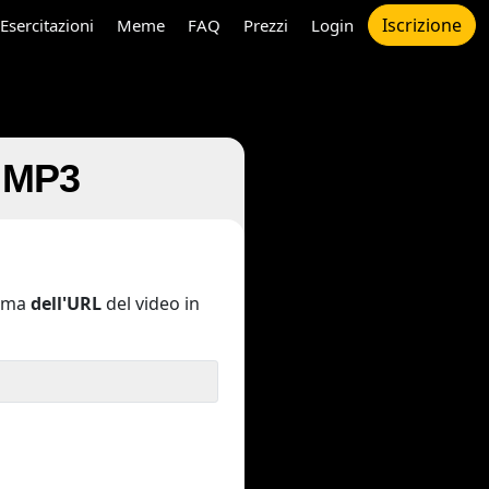
Iscrizione
Esercitazioni
Meme
FAQ
Prezzi
Login
a MP3
ima
dell'URL
del video in