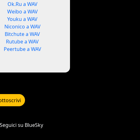
Ok.Ru a WAV
Weibo a WAV
Youku a WAV
Niconico a WAV
Bitchute a WAV
Rutube a WAV
Peertube a WAV
ottoscrivi
Seguici su BlueSky