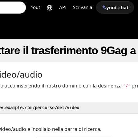
Yout
API
Scrivania
yout.chat
are il trasferimento 9Gag 
video/audio
o trucco inserendo il nostro dominio con la desinenza
pr
`/`
ww.example.com/percorso/del/video
ideo/audio e incollalo nella barra di ricerca.