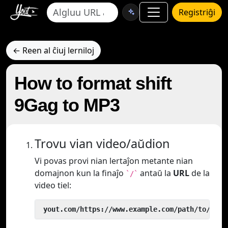
Registriĝi
← Reen al ĉiuj lerniloj
How to format shift
9Gag to MP3
Trovu vian video/aŭdion
Vi povas provi nian lertaĵon metante nian
domajnon kun la finaĵo
antaŭ la
URL
de la
`/`
video tiel:
 yout.com/https://www.example.com/path/to/vide