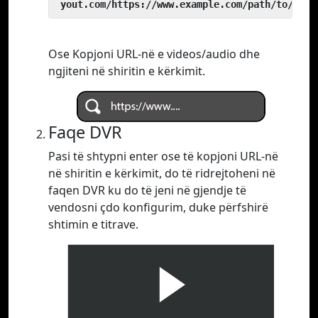
 yout.com/https://www.example.com/path/to/vide
Ose Kopjoni URL-në e videos/audio dhe
ngjiteni në shiritin e kërkimit.
Faqe DVR
Pasi të shtypni enter ose të kopjoni URL-në
në shiritin e kërkimit, do të ridrejtoheni në
faqen DVR ku do të jeni në gjendje të
vendosni çdo konfigurim, duke përfshirë
shtimin e titrave.