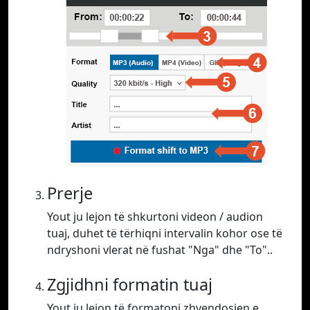
Prerje
Yout ju lejon të shkurtoni videon / audion
tuaj, duhet të tërhiqni intervalin kohor ose të
ndryshoni vlerat në fushat "Nga" dhe "To"..
Zgjidhni formatin tuaj
Yout ju lejon të formatoni zhvendosjen e