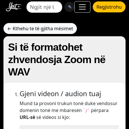
Regjistrohu
← Kthehu te të gjitha mësimet
Si të formatohet
zhvendosja Zoom në
WAV
Gjeni videon / audion tuaj
Mund ta provoni trukun tonë duke vendosur
domenin tonë me mbaresën
përpara
`/`
URL-së
së videos si kjo: