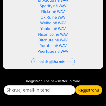
Mixcloud në WAV
Spotify në WAV
Flickr në WAV
Ok.Ru në WAV
Weibo në WAV
Youku në WAV
Niconico në WAV
Bitchute në WAV
Rutube në WAV
Peertube në WAV
Shihni të gjitha mësimet
Regjistrohu në newsletter-in tonë
Regjistrohu