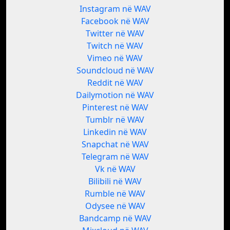
Instagram në WAV
Facebook në WAV
Twitter në WAV
Twitch në WAV
Vimeo në WAV
Soundcloud në WAV
Reddit në WAV
Dailymotion në WAV
Pinterest në WAV
Tumblr në WAV
Linkedin në WAV
Snapchat në WAV
Telegram në WAV
Vk në WAV
Bilibili në WAV
Rumble në WAV
Odysee në WAV
Bandcamp në WAV