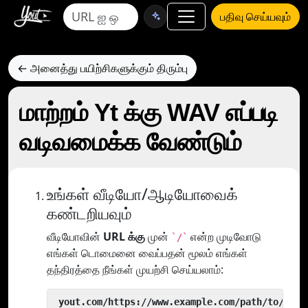
பதிவு செய்யவும்
← அனைத்து பயிற்சிகளுக்கும் திரும்பு
மாற்றம் Yt க்கு WAV எப்படி
வடிவமைக்க வேண்டும்
உங்கள் வீடியோ/ஆடியோவைக்
கண்டறியவும்
வீடியோவின்
URL க்கு
முன்
என்ற முடிவோடு
`/`
எங்கள் டொமைனை வைப்பதன் மூலம் எங்கள்
தந்திரத்தை நீங்கள் முயற்சி செய்யலாம்:
 yout.com/https://www.example.com/path/to/vide