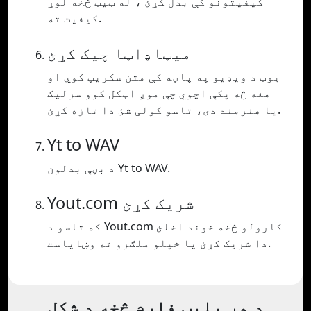
کیفیتونو کې بدل کړئ ، له ټیټ څخه لوړ
کیفیت ته.
میټاډاټا چیک کړئ
یوټ د ویډیو په پاڼه کې متن سکریپ کوي او
هغه څه پکې اچوي چې موږ اټکل کوو سرلیک
یا هنرمند دی، تاسو کولی شئ دا تازه کړئ.
Yt to WAV
د بڼې بدلون Yt to WAV.
Yout.com شریک کړئ
که تاسو د Yout.com کارولو څخه خوند اخلئ
دا شریک کړئ یا خپلو ملګرو ته وښایاست.
د هر پلیټ فارم څخه د شکل