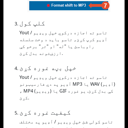
کلپ کول
Yout تاسو ته اجازه درکوي خپل ویډیو /
آډیو کرپ کړئ، تاسو باید د وخت سلسله
راوباسئ یا "له" او "تر" برخو کې
ارزښتونه بدل کړئ.
خپل بڼه غوره کړئ
Yout تاسو ته اجازه درکوي خپل ویډیو /
آډیو په دې فارمیټونو MP3 یا WAV (آډیو)
، MP4 (ویډیو) یا GIF کې بدل کړئ. یو غوره
کړئ.
کیفیت غوره کړئ
تاسو کولی شئ خپل ویډیو / آډیو په مختلف