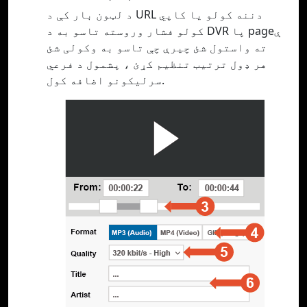
د لټون بار کې د URL دننه کولو یا کاپي
کولو فشار وروسته تاسو به د DVR پا pageې
ته واستول شئ چیرې چې تاسو به وکولی شئ
هر ډول ترتیب تنظیم کړئ ، پشمول د فرعي
سرلیکونو اضافه کول.