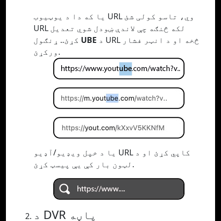
یا که دا د یوټیوب URL وي، تاسو کولی شئ
URL لکه څنګه چې لاندې ښودل شوي تعدیل
د URL څخه او د انټر فشار
UBE
کړئ.. ړنګول
ورکړئ.
یا د خپل ویډیو/آډیو URL کاپي کړئ او د
لټون بار کې یې پیسټ کړئ.
د DVR پاڼه