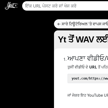
← ਸਾਰੇ ਟਿਊਟੋਰਿਅਲ 'ਤੇ ਵਾਪਸ ਜਾ
Yt ਤੋਂ WAV ਲਈ
ਆਪਣਾ ਵੀਡੀਓ/
ਤੁਸੀਂ ਵੀਡੀਓ ਦੇ
URL
ਤੋਂ ਪਹਿ
 yout.com/https://w
ਜਾਂ ਜੇਕਰ ਇਹ YouTube URL 