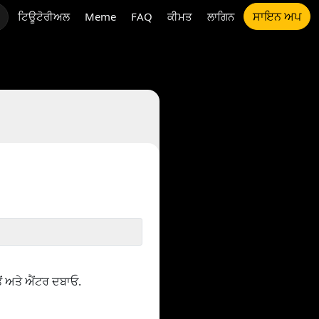
ਸਾਇਨ ਅਪ
ਟਿਊਟੋਰੀਅਲ
Meme
FAQ
ਕੀਮਤ
ਲਾਗਿਨ
ਂ ਅਤੇ ਐਂਟਰ ਦਬਾਓ.