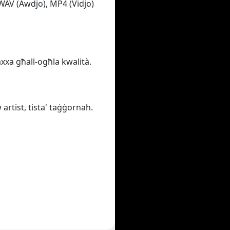
 WAV (Awdjo), MP4 (Vidjo)
baxxa għall-ogħla kwalità.
 artist, tista' taġġornah.