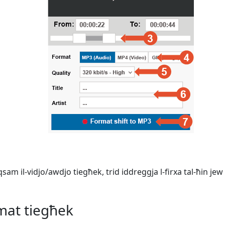
sam il-vidjo/awdjo tiegħek, trid iddreggja l-firxa tal-ħin jew 
rmat tiegħek