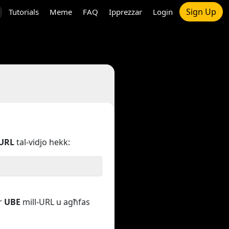
Sign Up
Tutorials
Meme
FAQ
Ipprezzar
Login
URL
tal-vidjo hekk:
ar
UBE
mill-URL u agħfas