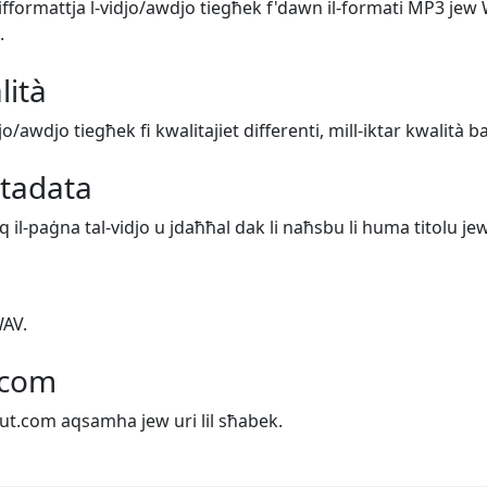
 tifformattja l-vidjo/awdjo tiegħek f'dawn il-formati MP3 jew
.
lità
djo/awdjo tiegħek fi kwalitajiet differenti, mill-iktar kwalità 
etadata
uq il-paġna tal-vidjo u jdaħħal dak li naħsbu li huma titolu jew
WAV.
.com
out.com aqsamha jew uri lil sħabek.