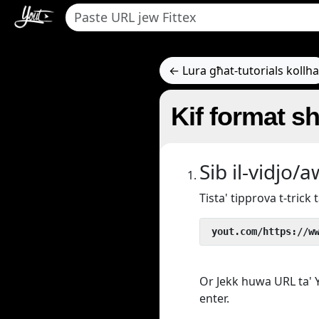
← Lura għat-tutorials kollha
Kif format sh
Sib il-vidjo/
Tista' tipprova t-tric
 yout.com/https://w
Or Jekk huwa URL ta' Y
enter.