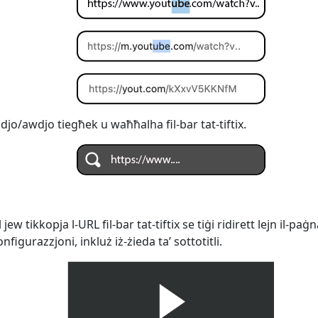
idjo/awdjo tiegħek u waħħalha fil-bar tat-tiftix.
ew tikkopja l-URL fil-bar tat-tiftix se tiġi ridirett lejn il-paġ
figurazzjoni, inkluż iż-żieda ta’ sottotitli.