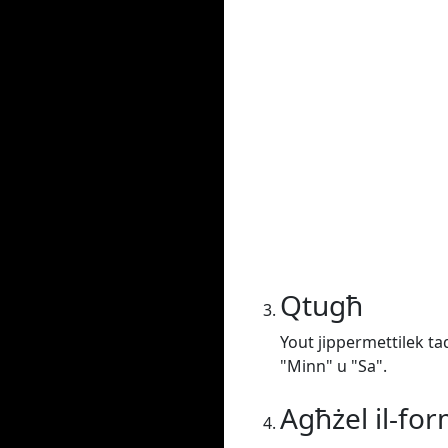
Qtugħ
Yout jippermettilek taq
"Minn" u "Sa".
Agħżel il-fo