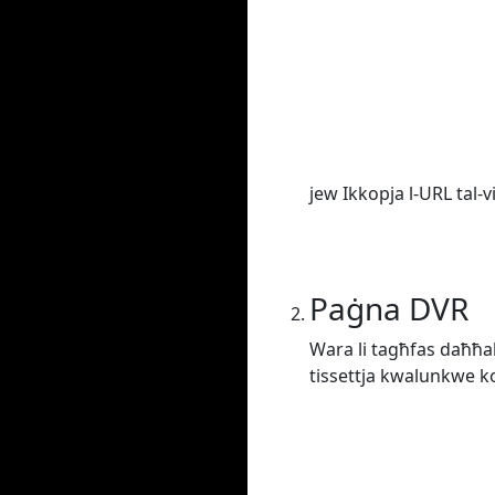
jew Ikkopja l-URL tal-v
Paġna DVR
Wara li tagħfas daħħal j
tissettja kwalunkwe kon