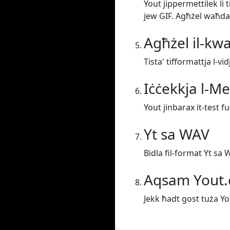
Yout jippermettilek li
jew GIF. Agħżel waħda
Agħżel il-kwa
Tista' tifformattja l-vi
Iċċekkja l-M
Yout jinbarax it-test f
Yt sa WAV
Bidla fil-format Yt sa 
Aqsam Yout
Jekk ħadt gost tuża Y