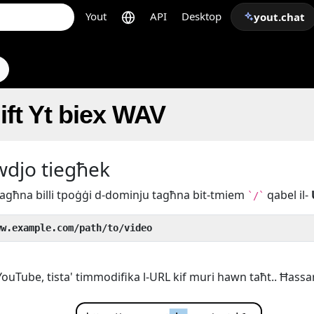
Yout
API
Desktop
yout.chat
ift Yt biex WAV
awdjo tiegħek
k tagħna billi tpoġġi d-dominju tagħna bit-tmiem
qabel il-
`/`
ww.example.com/path/to/video
ouTube, tista' timmodifika l-URL kif muri hawn taħt.. Ħass