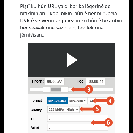
Piştî ku hûn URL-ya di barika lêgerînê de
bitikînin an jî kopî bikin, hûn ê ber bi rûpela
DVR-ê ve werin veguheztin ku hûn ê bikaribin
her veavakirinê saz bikin, tevî lêkirina
jêrnivîsan..