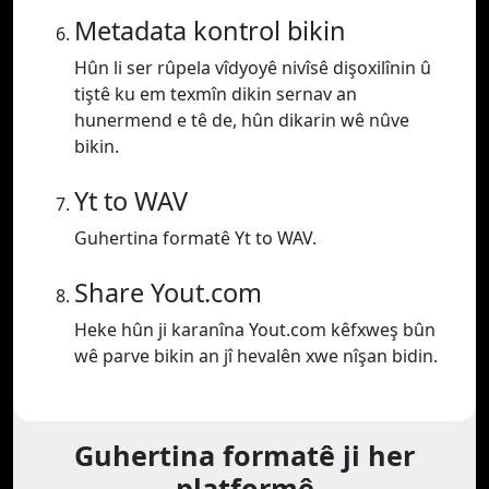
Metadata kontrol bikin
Hûn li ser rûpela vîdyoyê nivîsê dişoxilînin û
tiştê ku em texmîn dikin sernav an
hunermend e tê de, hûn dikarin wê nûve
bikin.
Yt to WAV
Guhertina formatê Yt to WAV.
Share Yout.com
Heke hûn ji karanîna Yout.com kêfxweş bûn
wê parve bikin an jî hevalên xwe nîşan bidin.
Guhertina formatê ji her
platformê