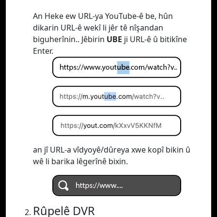
An Heke ew URL-ya YouTube-ê be, hûn
dikarin URL-ê wekî li jêr tê nîşandan
biguherînin.. Jêbirin
UBE
ji URL-ê û bitikîne
Enter.
an jî URL-a vîdyoyê/dûreya xwe kopî bikin û
wê li barika lêgerînê bixin.
Rûpelê DVR