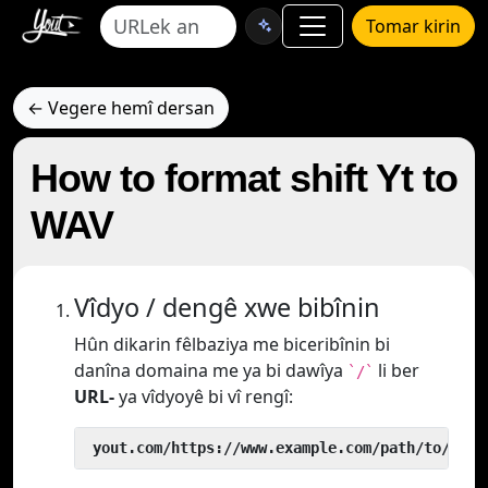
Tomar kirin
← Vegere hemî dersan
How to format shift Yt to
WAV
Vîdyo / dengê xwe bibînin
Hûn dikarin fêlbaziya me biceribînin bi
danîna domaina me ya bi dawîya
li ber
`/`
URL-
ya vîdyoyê bi vî rengî:
 yout.com/https://www.example.com/path/to/vide