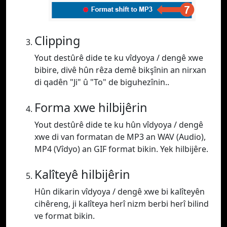
Clipping
Yout destûrê dide te ku vîdyoya / dengê xwe
bibire, divê hûn rêza demê bikşînin an nirxan
di qadên "Ji" û "To" de biguhezînin..
Forma xwe hilbijêrin
Yout destûrê dide te ku hûn vîdyoya / dengê
xwe di van formatan de MP3 an WAV (Audio),
MP4 (Vîdyo) an GIF format bikin. Yek hilbijêre.
Kalîteyê hilbijêrin
Hûn dikarin vîdyoya / dengê xwe bi kalîteyên
cihêreng, ji kalîteya herî nizm berbi herî bilind
ve format bikin.