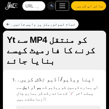
سائن اپ کریں۔
← تمام ٹیوٹوریلز پر واپس جائیں۔
Yt سے MP4 کو منتقل
کرنے کا فارمیٹ کیسے
بنایا جائے
اپنا ویڈیو/آڈیو تلاش کریں۔
آپ ہمارے ڈومین کو ویڈیو کے
یو آر ایل
سے
پہلے آخر
کے ساتھ رکھ کر ہماری چال
`/`
آزما سکتے ہیں: