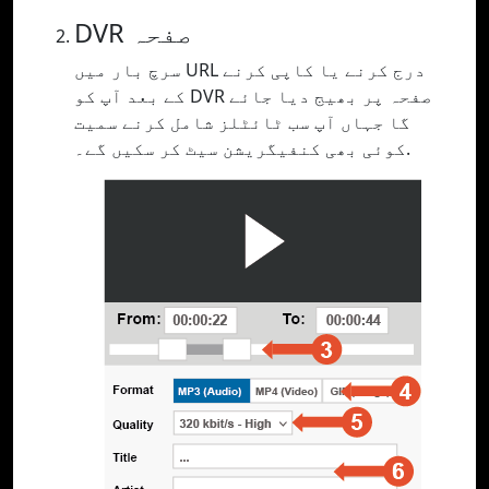
DVR صفحہ
سرچ بار میں URL درج کرنے یا کاپی کرنے
کے بعد آپ کو DVR صفحہ پر بھیج دیا جائے
گا جہاں آپ سب ٹائٹلز شامل کرنے سمیت
کوئی بھی کنفیگریشن سیٹ کر سکیں گے۔.