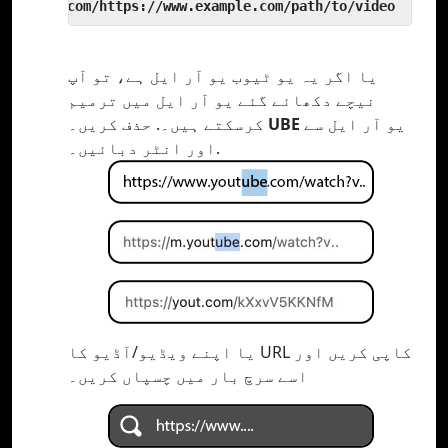
 yout.com/https://www.example.com/path/to/video
یا اگر یہ یو ٹیوب یو آر ایل ہے، تو آپ
نیچے دکھائے گئے یو آر ایل میں ترمیم
یو آر ایل سے
UBE
کرسکتے ہیں۔. حذف کریں۔
اور انٹر دبائیں۔.
یا اپنے ویڈیو/آڈیو کا URL کاپی کریں اور
اسے سرچ بار میں چسپاں کریں۔