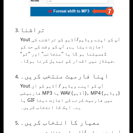
تراشنا
Yout آپ کو اپنے ویڈیو/آڈیو کو تراشنے کی
اجازت دیتا ہے، آپ کو وقت کی حد کو
گھسیٹنا ہو گا یا "منجانب" اور "ٹو"
فیلڈز میں اقدار کو تبدیل کرنا ہوگا۔.
اپنا فارمیٹ منتخب کریں۔
Yout آپ کو اپنے ویڈیو / آڈیو کو ان
فارمیٹس MP3 یا WAV (آڈیو)، MP4 (ویڈیو)
یا GIF میں فارمیٹ کرنے کی اجازت دیتا
ہے۔ ایک کا انتخاب کریں۔
معیار کا انتخاب کریں۔
آپ اپنے ویڈیو/آڈیو کو مختلف خوبیوں میں