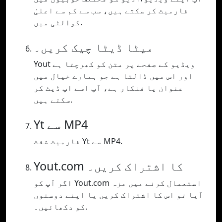
فارمیٹ کر سکتے ہیں، سب سے کم سے اعلیٰ
کوالٹی میں.
میٹا ڈیٹا چیک کریں۔
Yout ویڈیو کے صفحے پر متن کو کھرچتا ہے
اور اس میں ڈالتا ہے جو ہمارے خیال میں
عنوان یا فنکار ہے، آپ اسے اپ ڈیٹ کر
سکتے ہیں.
Yt سے MP4
فارمیٹ شفٹ Yt سے MP4.
Yout.com کا اشتراک کریں۔
اگر آپ کو Yout.com استعمال کرنے میں مزہ
آیا تو اس کا اشتراک کریں یا اپنے دوستوں
کو دکھائیں۔.