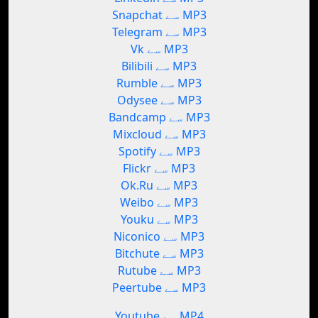
Snapchat سے MP3
Telegram سے MP3
Vk سے MP3
Bilibili سے MP3
Rumble سے MP3
Odysee سے MP3
Bandcamp سے MP3
Mixcloud سے MP3
Spotify سے MP3
Flickr سے MP3
Ok.Ru سے MP3
Weibo سے MP3
Youku سے MP3
Niconico سے MP3
Bitchute سے MP3
Rutube سے MP3
Peertube سے MP3
Youtube سے MP4