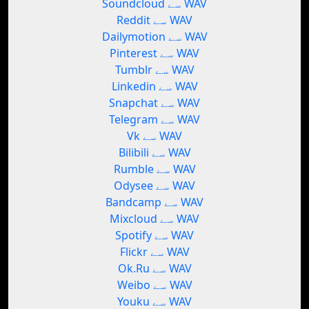
Soundcloud سے WAV
Reddit سے WAV
Dailymotion سے WAV
Pinterest سے WAV
Tumblr سے WAV
Linkedin سے WAV
Snapchat سے WAV
Telegram سے WAV
Vk سے WAV
Bilibili سے WAV
Rumble سے WAV
Odysee سے WAV
Bandcamp سے WAV
Mixcloud سے WAV
Spotify سے WAV
Flickr سے WAV
Ok.Ru سے WAV
Weibo سے WAV
Youku سے WAV