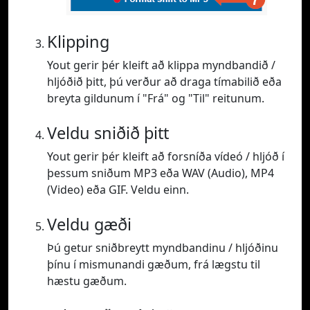
Klipping
Yout gerir þér kleift að klippa myndbandið /
hljóðið þitt, þú verður að draga tímabilið eða
breyta gildunum í "Frá" og "Til" reitunum.
Veldu sniðið þitt
Yout gerir þér kleift að forsníða vídeó / hljóð í
þessum sniðum MP3 eða WAV (Audio), MP4
(Video) eða GIF. Veldu einn.
Veldu gæði
Þú getur sniðbreytt myndbandinu / hljóðinu
þínu í mismunandi gæðum, frá lægstu til
hæstu gæðum.