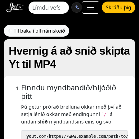
Skráðu þig
← Til baka í öll námskeið
Hvernig á að snið skipta
Yt til MP4
Finndu myndbandið/hljóðið
þitt
Þú getur prófað brelluna okkar með því að
setja lénið okkar með endingunni
á
`/`
undan
slóð
myndbandsins eins og svo:
 yout.com/https://www.example.com/path/to/vide