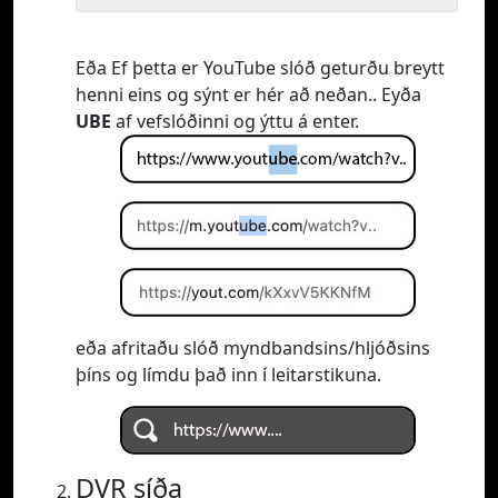
Eða Ef þetta er YouTube slóð geturðu breytt
henni eins og sýnt er hér að neðan.. Eyða
UBE
af vefslóðinni og ýttu á enter.
eða afritaðu slóð myndbandsins/hljóðsins
þíns og límdu það inn í leitarstikuna.
DVR síða