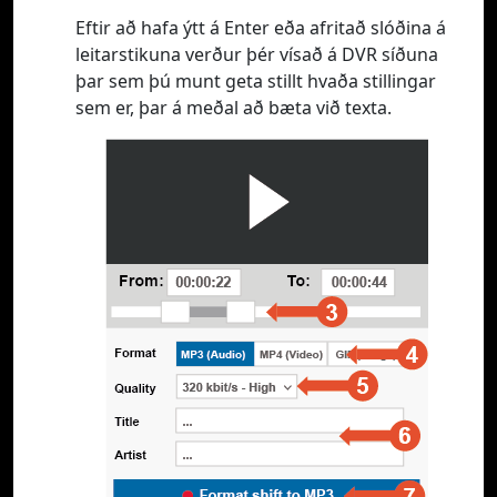
Eftir að hafa ýtt á Enter eða afritað slóðina á
leitarstikuna verður þér vísað á DVR síðuna
þar sem þú munt geta stillt hvaða stillingar
sem er, þar á meðal að bæta við texta.