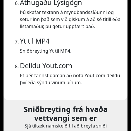
Athugaðu Lýsigögn
Þú skafar textann á myndbandssíðunni og
setur inn það sem við giskum á að sé titill eða
listamaður, þú getur uppfært það.
Yt til MP4
Sniðbreyting Yt til MP4.
Deildu Yout.com
Ef þér fannst gaman að nota Yout.com deildu
því eða sýndu vinum þínum.
Sniðbreyting frá hvaða
vettvangi sem er
Sjá tiltæk námskeið til að breyta sniði