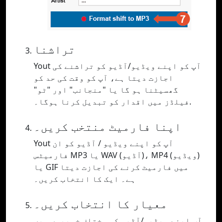
تراشنا
Yout آپ کو اپنے ویڈیو/آڈیو کو تراشنے کی
اجازت دیتا ہے، آپ کو وقت کی حد کو
گھسیٹنا ہو گا یا "منجانب" اور "ٹو"
فیلڈز میں اقدار کو تبدیل کرنا ہوگا۔.
اپنا فارمیٹ منتخب کریں۔
Yout آپ کو اپنے ویڈیو / آڈیو کو ان
فارمیٹس MP3 یا WAV (آڈیو)، MP4 (ویڈیو)
یا GIF میں فارمیٹ کرنے کی اجازت دیتا
ہے۔ ایک کا انتخاب کریں۔
معیار کا انتخاب کریں۔
آپ اپنے ویڈیو/آڈیو کو مختلف خوبیوں میں