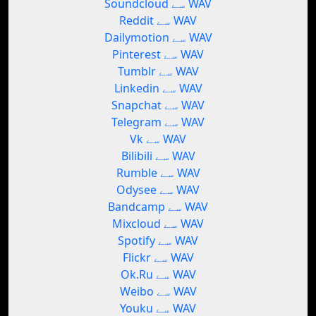
Soundcloud سے WAV
Reddit سے WAV
Dailymotion سے WAV
Pinterest سے WAV
Tumblr سے WAV
Linkedin سے WAV
Snapchat سے WAV
Telegram سے WAV
Vk سے WAV
Bilibili سے WAV
Rumble سے WAV
Odysee سے WAV
Bandcamp سے WAV
Mixcloud سے WAV
Spotify سے WAV
Flickr سے WAV
Ok.Ru سے WAV
Weibo سے WAV
Youku سے WAV