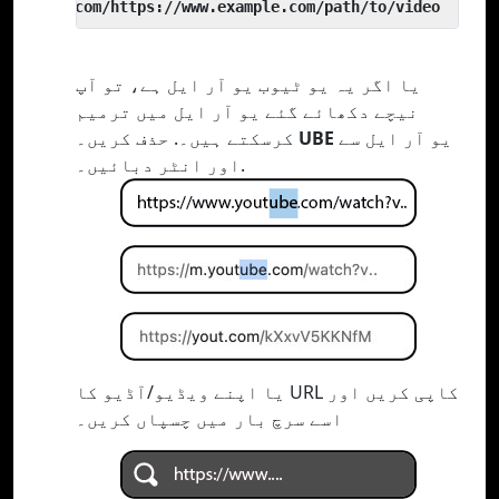
 yout.com/https://www.example.com/path/to/video
یا اگر یہ یو ٹیوب یو آر ایل ہے، تو آپ
نیچے دکھائے گئے یو آر ایل میں ترمیم
یو آر ایل سے
UBE
کرسکتے ہیں۔. حذف کریں۔
اور انٹر دبائیں۔.
یا اپنے ویڈیو/آڈیو کا URL کاپی کریں اور
اسے سرچ بار میں چسپاں کریں۔