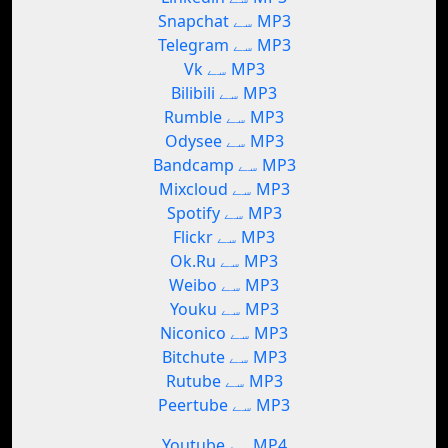
Snapchat سے MP3
Telegram سے MP3
Vk سے MP3
Bilibili سے MP3
Rumble سے MP3
Odysee سے MP3
Bandcamp سے MP3
Mixcloud سے MP3
Spotify سے MP3
Flickr سے MP3
Ok.Ru سے MP3
Weibo سے MP3
Youku سے MP3
Niconico سے MP3
Bitchute سے MP3
Rutube سے MP3
Peertube سے MP3
Youtube سے MP4