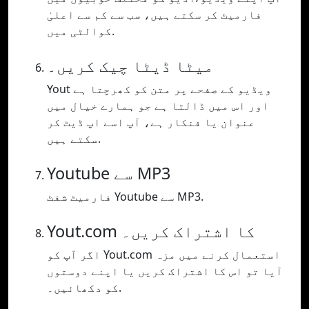
فارمیٹ کر سکتے ہیں، سب سے کم سے اعلیٰ
کوالٹی میں.
میٹا ڈیٹا چیک کریں۔
Yout ویڈیو کے صفحے پر متن کو کھرچتا ہے
اور اس میں ڈالتا ہے جو ہمارے خیال میں
عنوان یا فنکار ہے، آپ اسے اپ ڈیٹ کر
سکتے ہیں.
Youtube سے MP3
فارمیٹ شفٹ Youtube سے MP3.
Yout.com کا اشتراک کریں۔
اگر آپ کو Yout.com استعمال کرنے میں مزہ
آیا تو اس کا اشتراک کریں یا اپنے دوستوں
کو دکھائیں۔.