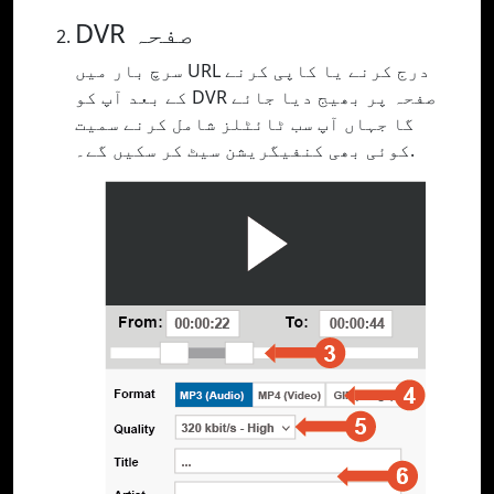
DVR صفحہ
سرچ بار میں URL درج کرنے یا کاپی کرنے
کے بعد آپ کو DVR صفحہ پر بھیج دیا جائے
گا جہاں آپ سب ٹائٹلز شامل کرنے سمیت
کوئی بھی کنفیگریشن سیٹ کر سکیں گے۔.