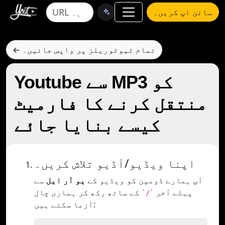
سائن اپ کریں۔
← تمام ٹیوٹوریلز پر واپس جائیں۔
Youtube سے MP3 کو
منتقل کرنے کا فارمیٹ
کیسے بنایا جائے
اپنا ویڈیو/آڈیو تلاش کریں۔
آپ ہمارے ڈومین کو ویڈیو کے
یو آر ایل
سے
پہلے آخر
کے ساتھ رکھ کر ہماری چال
`/`
آزما سکتے ہیں: