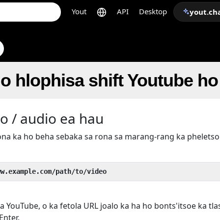
Yout
API
Desktop
yout.ch
o hlophisa shift Youtube h
o / audio ea hau
rona ka ho beha sebaka sa rona sa marang-rang ka phelets
ww.example.com/path/to/video
 YouTube, o ka fetola URL joalo ka ha ho bonts'itsoe ka tla
Enter.