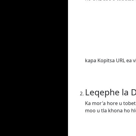
kapa Kopitsa URL ea v
Leqephe la 
Ka mor'a hore u tobet
moo u tla khona ho hlo