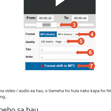
ema video / audio ea hau, o tlameha ho hula nako kapa ho fe
ng..
peho sa hau