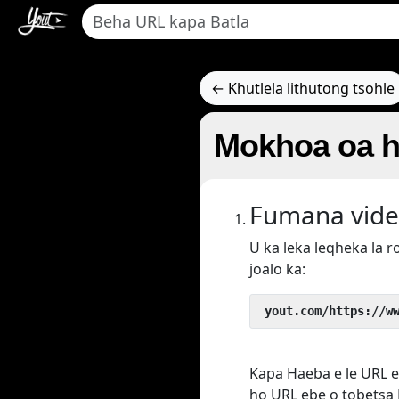
← Khutlela lithutong tsohle
Mokhoa oa h
Fumana vide
U ka leka leqheka la 
joalo ka:
 yout.com/https://w
Kapa Haeba e le URL ea
ho URL ebe o tobetsa 