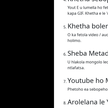
Yout E u lumella ho f
kapa GIF. Khetha e le 
Khetha bole
O ka fetola video / au
holimo.
Sheba Meta
U hlakola mongolo leq
ntlafatsa.
Youtube ho
Phetoho ea sebopeho
Arolelana le