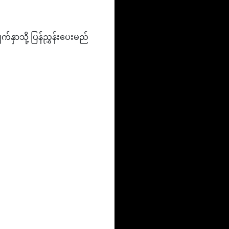
်နှာသို့ ပြန်ညွှန်းပေးမည်