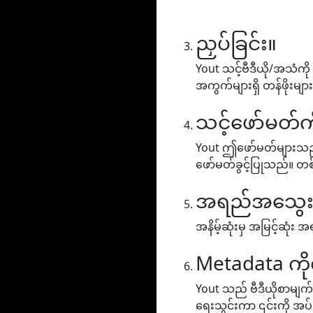
ညှပ်ခြင်း။
Yout သင့်ဗီဒီယို/အသံကို
အကွက်များရှိ တန်ဖိုးမျာ
သင့်ဖော်မတ်ကိ
Yout ဤဖော်မတ်များသည် MP
ဖော်မတ်ခွင့်ပြုသည်။ တစ်
အရည်အသွေးကိ
အနိမ့်ဆုံးမှ အမြင့်ဆု
Metadata ကိ
Yout သည် ဗီဒီယိုစာမျက်န
ရေးသွင်းကာ ၎င်းကို အပ်ဒ