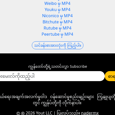
Weibo မှ MP4
Youku မှ MP4
Niconico မှ MP4
Bitchute မှ MP4
Rutube မှ MP4
Peertube မှ MP4
သင်ခန်းစာအားလုံးကို ကြည့်ပါ။
ကျွန်တော်တို့ရဲ့သတင်းလွှာ Subscribe
စာရ
ုယ်ရေးအချက်အလက်မူဝါဒ
ဝန်ဆောင်မှုစည်းမျဉ်းများ
ကြှနျုပျ
တွင် ကျွန်ုပ်တို့ကို လိုက်နာပါ။
2026 Yout LLC
| ပြုလုပ်သည်။
nadermx