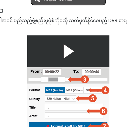
ာ
ဝင် မည်သည့်ဖွဲ့စည်းမှုပုံစံကိုမဆို သတ်မှတ်နိုင်စေမည့် DVR စာမျက