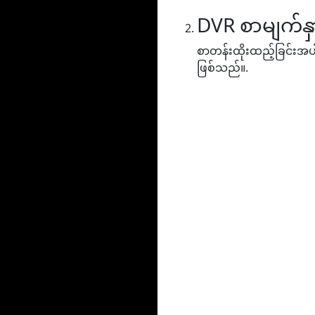
DVR စာမျက်နှ
စာတန်းထိုးထည့်ခြင်းအပါအ
ဖြစ်သည်။.