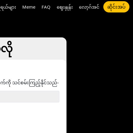
ဆိုင်းအပ်
ီရယ်များ
Meme
FAQ
ဈေးနှုန်း
လော့ဂ်အင်
လို
ွက်ကို သင်စမ်းကြည့်နိုင်သည်-