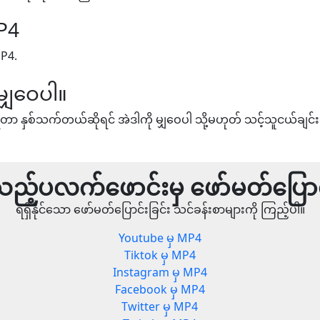
P4
MP4.
မျှဝေပါ။
တာ နှစ်သက်တယ်ဆိုရင် အဲဒါကို မျှဝေပါ သို့မဟုတ် သင့်သူငယ်ချင်း
ည့်ပလက်ဖောင်းမှ ဖော်မတ်ပြောင
ရရှိနိုင်သော ဖော်မတ်ပြောင်းခြင်း သင်ခန်းစာများကို ကြည့်ပါ။
Youtube မှ MP4
Tiktok မှ MP4
Instagram မှ MP4
Facebook မှ MP4
Twitter မှ MP4