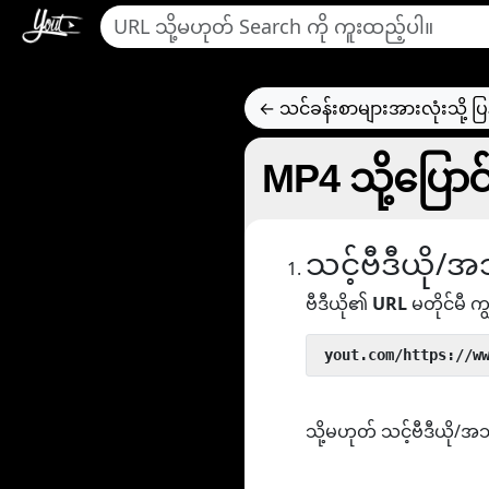
← သင်ခန်းစာများအားလုံးသို့ ပြ
MP4 သို့ပြောင
သင့်ဗီဒီယို/အသ
ဗီဒီယို၏
URL
မတိုင်မီ ကျွ
 yout.com/https://w
သို့မဟုတ် သင့်ဗီဒီယို/အ