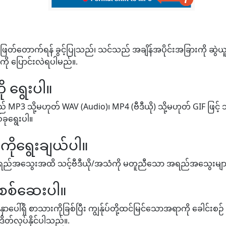
 ဖြတ်တောက်ရန် ခွင့်ပြုသည်၊ သင်သည် အချိန်အပိုင်းအခြားကို ဆွဲယူရမည
းကို ပြောင်းလဲရပါမည်။.
ု ရွေးပါ။
3 သို့မဟုတ် WAV (Audio)၊ MP4 (ဗီဒီယို) သို့မဟုတ် GIF ဖြင့် သင
ခုရွေးပါ။
ုရွေးချယ်ပါ။
ံး အရည်အသွေးအထိ သင့်ဗီဒီယို/အသံကို မတူညီသော အရည်အသွေးများဖြ
ုစစ်ဆေးပါ။
ှာပေါ်ရှိ စာသားကိုခြစ်ပြီး ကျွန်ုပ်တို့ထင်မြင်သောအရာကို ခေါင်းစ
ိတ်လုပ်နိုင်ပါသည်။.