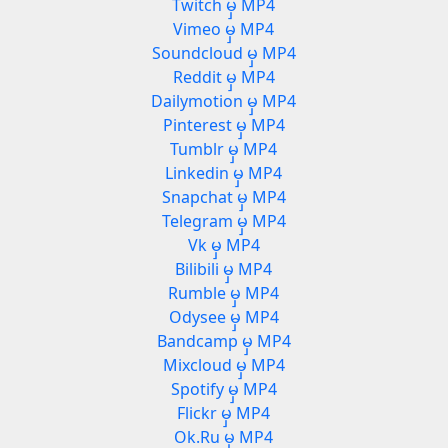
Twitch မှ MP4
Vimeo မှ MP4
Soundcloud မှ MP4
Reddit မှ MP4
3
Dailymotion မှ MP4
Pinterest မှ MP4
Tumblr မှ MP4
Linkedin မှ MP4
Snapchat မှ MP4
Telegram မှ MP4
Vk မှ MP4
Bilibili မှ MP4
Rumble မှ MP4
Odysee မှ MP4
Bandcamp မှ MP4
Mixcloud မှ MP4
Spotify မှ MP4
Flickr မှ MP4
Ok.Ru မှ MP4