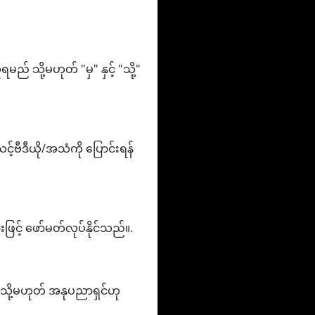
် သို့မဟုတ် "မှ" နှင့် "သို့"
့်ဗီဒီယို/အသံကို ပြောင်းရန်
င့် ဖော်မတ်လုပ်နိုင်သည်။.
ဉ် သို့မဟုတ် အနုပညာရှင်ဟု