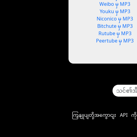
Weibo မှ MP3
Youku မှ MP3
Niconico မှ MP3
Bitchute မှ MP3
Rutube မှ MP3
Peertube မှ MP3
ကြှနျုပျတို့အကွောငျး
API
ကိ