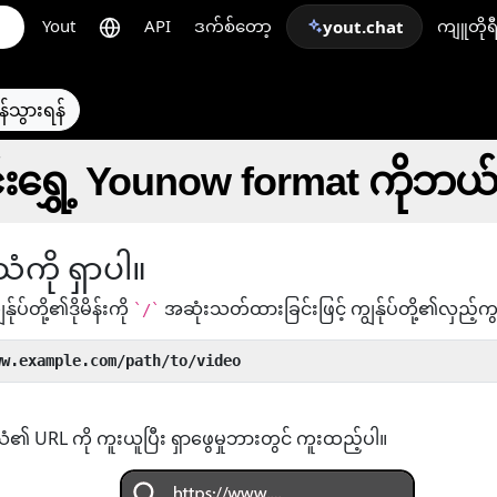
Yout
API
ဒက်စ်တော့
ကျူတိုရ
yout.chat
န်သွားရန်
်းရွှေ့ Younow format ကိုဘယ်
ံကို ရှာပါ။
န်ုပ်တို့၏ဒိုမိန်းကို
အဆုံးသတ်ထားခြင်းဖြင့် ကျွန်ုပ်တို့၏လှည့်က
`/`
ww.example.com/path/to/video
သံ၏ URL ကို ကူးယူပြီး ရှာဖွေမှုဘားတွင် ကူးထည့်ပါ။