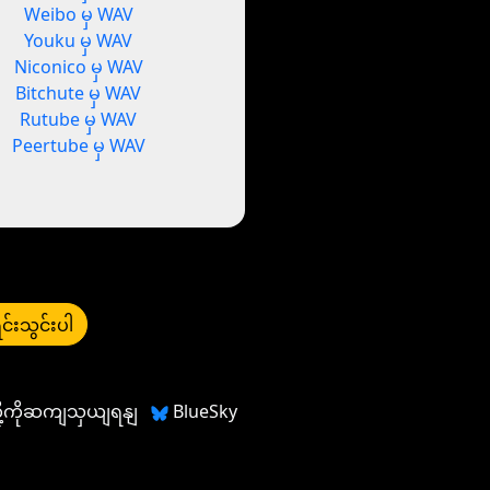
Weibo မှ WAV
Youku မှ WAV
Niconico မှ WAV
Bitchute မှ WAV
Rutube မှ WAV
Peertube မှ WAV
င်းသွင်းပါ
တို့ကိုဆကျသှယျရနျ
BlueSky