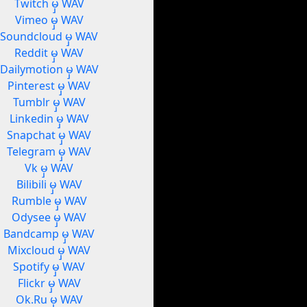
Twitch မှ WAV
Vimeo မှ WAV
Soundcloud မှ WAV
Reddit မှ WAV
Dailymotion မှ WAV
Pinterest မှ WAV
Tumblr မှ WAV
Linkedin မှ WAV
Snapchat မှ WAV
Telegram မှ WAV
Vk မှ WAV
Bilibili မှ WAV
Rumble မှ WAV
Odysee မှ WAV
Bandcamp မှ WAV
Mixcloud မှ WAV
Spotify မှ WAV
Flickr မှ WAV
Ok.Ru မှ WAV