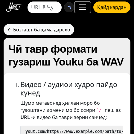
Қайд кардан
← Бозгашт ба ҳама дарсҳо
Чӣ тавр формати
гузариш Youku ба WAV
Видео / аудиои худро пайдо
кунед
Шумо метавонед ҳиллаи моро бо
гузоштани домени мо бо охири
пеш аз
`/`
URL
-и видео ба таври зерин санҷед:
 yout.com/https://www.example.com/path/to/vide