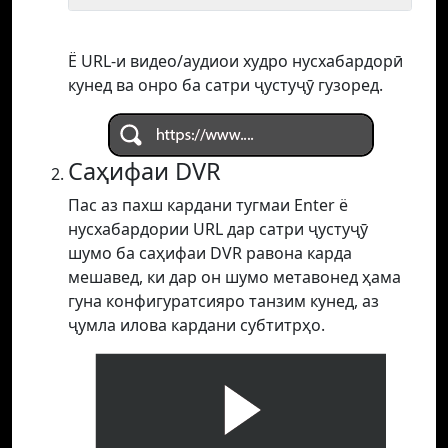
Ё URL-и видео/аудиои худро нусхабардорӣ
кунед ва онро ба сатри ҷустуҷӯ гузоред.
Саҳифаи DVR
Пас аз пахш кардани тугмаи Enter ё
нусхабардории URL дар сатри ҷустуҷӯ
шумо ба саҳифаи DVR равона карда
мешавед, ки дар он шумо метавонед ҳама
гуна конфигуратсияро танзим кунед, аз
ҷумла илова кардани субтитрҳо.