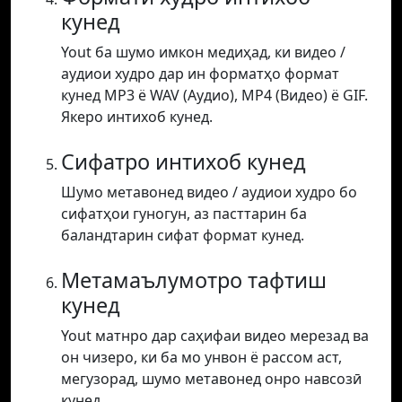
кунед
Yout ба шумо имкон медиҳад, ки видео /
аудиои худро дар ин форматҳо формат
кунед MP3 ё WAV (Аудио), MP4 (Видео) ё GIF.
Якеро интихоб кунед.
Сифатро интихоб кунед
Шумо метавонед видео / аудиои худро бо
сифатҳои гуногун, аз пасттарин ба
баландтарин сифат формат кунед.
Метамаълумотро тафтиш
кунед
Yout матнро дар саҳифаи видео мерезад ва
он чизеро, ки ба мо унвон ё рассом аст,
мегузорад, шумо метавонед онро навсозӣ
кунед.