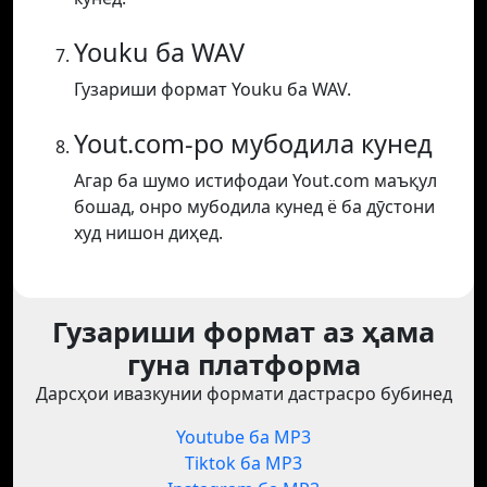
Youku ба WAV
Гузариши формат Youku ба WAV.
Yout.com-ро мубодила кунед
Агар ба шумо истифодаи Yout.com маъқул
бошад, онро мубодила кунед ё ба дӯстони
худ нишон диҳед.
Гузариши формат аз ҳама
гуна платформа
Дарсҳои ивазкунии формати дастрасро бубинед
Youtube ба MP3
Tiktok ба MP3