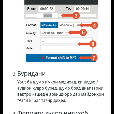
Буридани
Yout ба шумо имкон медиҳад, ки видео /
аудиои худро буред, шумо бояд диапазони
вақтро кашед ё арзишҳоро дар майдонҳои
"Аз" ва "Ба" тағир диҳед.
Формати худро интихоб