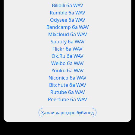
Bilibili ба WAV
Rumble ба WAV
Odysee ба WAV
Bandcamp ба WAV
Mixcloud ба WAV
Spotify ба WAV
Flickr ба WAV
Ok.Ru ба WAV
Weibo ба WAV
Youku ба WAV
Niconico ба WAV
Bitchute ба WAV
Rutube ба WAV
Peertube ба WAV
Ҳамаи дарсҳоро бубинед