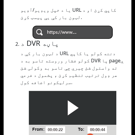
یا د خپل ویډیو/آډیو URL کاپي کړئ او د
لټون بار کې یې پیسټ کړئ.
د DVR پاڼه
د لټون بار کې د URL دننه کولو یا کاپي
کولو فشار وروسته تاسو به د DVR پا pageې
ته واستول شئ چیرې چې تاسو به وکولی شئ
هر ډول ترتیب تنظیم کړئ ، پشمول د فرعي
سرلیکونو اضافه کول.