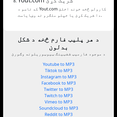
Yout.com شریک کړئ
که تاسو د Yout.com کارولو څخه خوند اخلئ
دا شریک کړئ یا خپلو ملګرو ته وښایاست.
د هر پلیټ فارم څخه د شکل
بدلون
د موجود فارمیټ شفټینګ ټیوټوریلونه وګورئ
Youtube to MP3
Tiktok to MP3
Instagram to MP3
Facebook to MP3
Twitter to MP3
Twitch to MP3
Vimeo to MP3
Soundcloud to MP3
Reddit to MP3