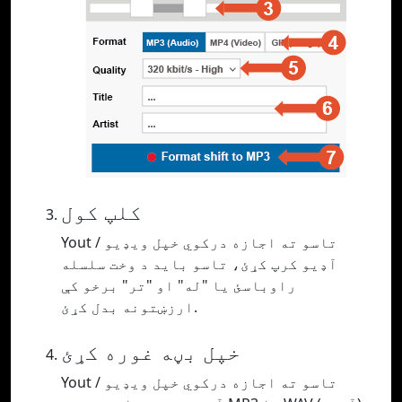
کلپ کول
Yout تاسو ته اجازه درکوي خپل ویډیو /
آډیو کرپ کړئ، تاسو باید د وخت سلسله
راوباسئ یا "له" او "تر" برخو کې
ارزښتونه بدل کړئ.
خپل بڼه غوره کړئ
Yout تاسو ته اجازه درکوي خپل ویډیو /