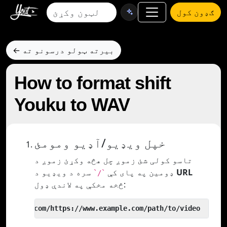
ګډون کول
← بیرته ټولو درسونو ته
How to format shift
Youku to WAV
خپل ویډیو/آډیو ومومئ
تاسو کولی شئ زموږ چل هڅه وکړئ زموږ د
URL
سره د ویډیو د
ډومین په پای کې
`/`
څخه مخکې په لاندې ډول:
 yout.com/https://www.example.com/path/to/video