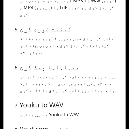
آډیو په دې فارمیټونو MP3 یا WAV (آډیو)
، MP4 (ویډیو) یا GIF کې بدل کړئ. یو غوره
کړئ.
کیفیت غوره کړئ
تاسو کولی شئ خپل ویډیو / آډیو په مختلف
کیفیتونو کې بدل کړئ ، له ټیټ څخه لوړ
کیفیت ته.
میټاډاټا چیک کړئ
یوټ د ویډیو په پاڼه کې متن سکریپ کوي او
هغه څه پکې اچوي چې موږ اټکل کوو سرلیک
یا هنرمند دی، تاسو کولی شئ دا تازه کړئ.
Youku to WAV
د بڼې بدلون Youku to WAV.