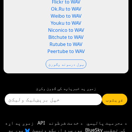
Flickr to WAV
Ok.Ru to WAV
Weibo to WAV
Youku to WAV
Niconico to WAV
Bitchute to WAV
Rutube to WAV
Peertube to WAV
ټول درسونه وګورئ
زموږ په خبرپاڼه کې ګډون وکړئ
غړیتوب
د محرمیت پالیسي
د خدمت شرطونه
API
زموږ په اړه
موږ سره اړیکه ونیسئ
موږ په BlueSky کې تعقیب