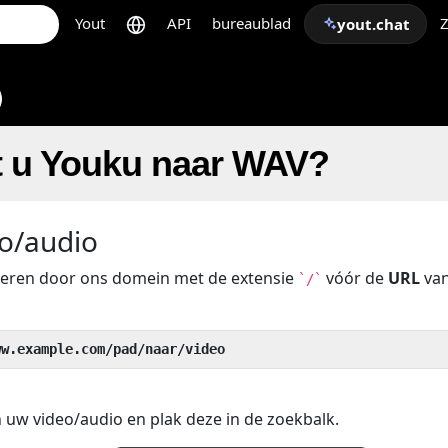
Yout
API
bureaublad
Z
yout.chat
t u Youku naar WAV?
o/audio
beren door ons domein met de extensie
vóór de
URL
van
`/`
ww.example.com/pad/naar/video
 uw video/audio en plak deze in de zoekbalk.