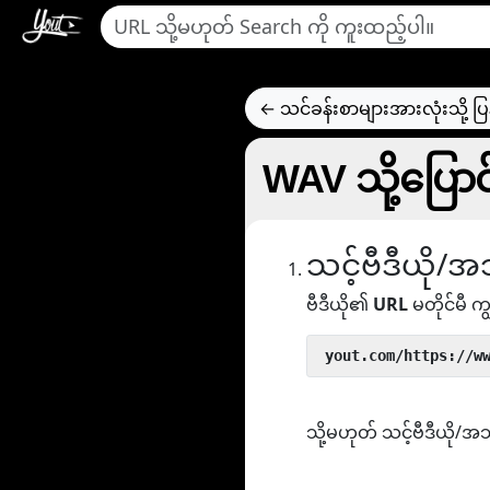
← သင်ခန်းစာများအားလုံးသို့ ပြ
WAV သို့ပြောင
သင့်ဗီဒီယို/အသ
ဗီဒီယို၏
URL
မတိုင်မီ ကျွ
 yout.com/https://w
သို့မဟုတ် သင့်ဗီဒီယို/အ