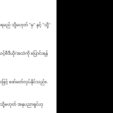
် သို့မဟုတ် "မှ" နှင့် "သို့"
့်ဗီဒီယို/အသံကို ပြောင်းရန်
င့် ဖော်မတ်လုပ်နိုင်သည်။.
ဉ် သို့မဟုတ် အနုပညာရှင်ဟု