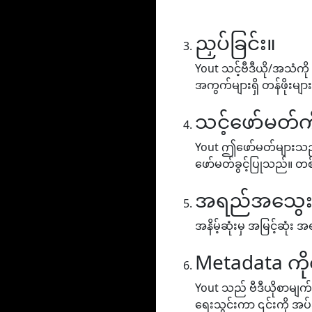
ညှပ်ခြင်း။
Yout သင့်ဗီဒီယို/အသံကို
အကွက်များရှိ တန်ဖိုးမျာ
သင့်ဖော်မတ်ကိ
Yout ဤဖော်မတ်များသည် MP
ဖော်မတ်ခွင့်ပြုသည်။ တစ်
အရည်အသွေးကိ
အနိမ့်ဆုံးမှ အမြင့်ဆု
Metadata ကိ
Yout သည် ဗီဒီယိုစာမျက်န
ရေးသွင်းကာ ၎င်းကို အပ်ဒ