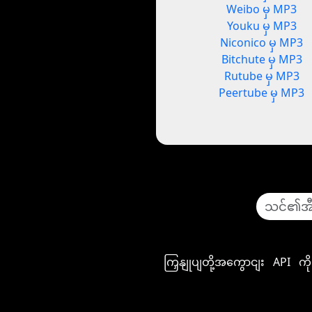
Weibo မှ MP3
Youku မှ MP3
Niconico မှ MP3
Bitchute မှ MP3
Rutube မှ MP3
Peertube မှ MP3
ကြှနျုပျတို့အကွောငျး
API
ကိ