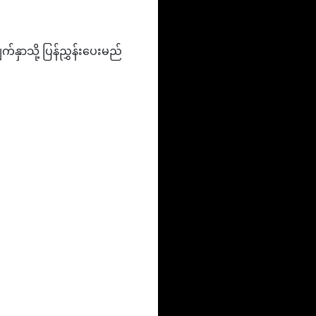
်နှာသို့ ပြန်ညွှန်းပေးမည်