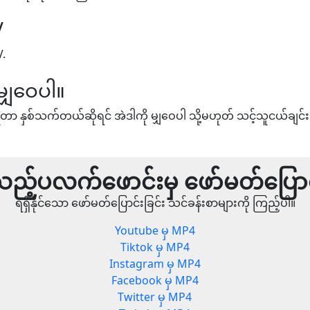
V
V.
မျှဝေပါ။
တာ နှစ်သက်တယ်ဆိုရင် အဲဒါကို မျှဝေပါ သို့မဟုတ် သင့်သူငယ်ချင်း
ည့်ပလက်ဖောင်းမှ ဖော်မတ်ပြောင
ရရှိနိုင်သော ဖော်မတ်ပြောင်းခြင်း သင်ခန်းစာများကို ကြည့်ပါ။
Youtube မှ MP4
Tiktok မှ MP4
Instagram မှ MP4
Facebook မှ MP4
Twitter မှ MP4