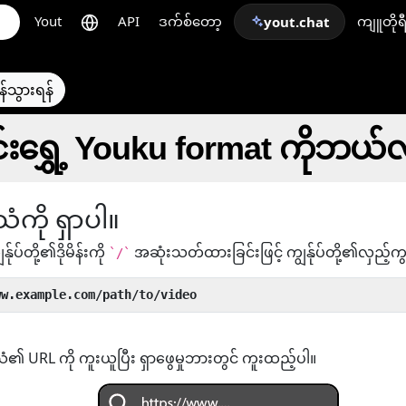
Yout
API
ဒက်စ်တော့
ကျူတိုရ
yout.chat
န်သွားရန်
်းရွှေ့ Youku format ကိုဘယ်လ
ံကို ရှာပါ။
န်ုပ်တို့၏ဒိုမိန်းကို
အဆုံးသတ်ထားခြင်းဖြင့် ကျွန်ုပ်တို့၏လှည့်က
`/`
ww.example.com/path/to/video
သံ၏ URL ကို ကူးယူပြီး ရှာဖွေမှုဘားတွင် ကူးထည့်ပါ။