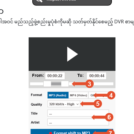
ာ
ဝင် မည်သည့်ဖွဲ့စည်းမှုပုံစံကိုမဆို သတ်မှတ်နိုင်စေမည့် DVR စာမျက