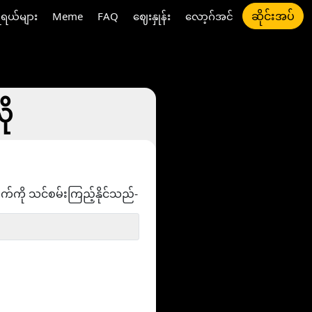
ဆိုင်းအပ်
ီရယ်များ
Meme
FAQ
ဈေးနှုန်း
လော့ဂ်အင်
ို
ွက်ကို သင်စမ်းကြည့်နိုင်သည်-