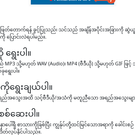
 ဖြတ်တောက်ရန် ခွင့်ပြုသည်၊ သင်သည် အချိန်အပိုင်းအခြားကို ဆွဲယူရမည
းကို ပြောင်းလဲရပါမည်။.
ု ရွေးပါ။
3 သို့မဟုတ် WAV (Audio)၊ MP4 (ဗီဒီယို) သို့မဟုတ် GIF ဖြင့် သင
ခုရွေးပါ။
ုရွေးချယ်ပါ။
ံး အရည်အသွေးအထိ သင့်ဗီဒီယို/အသံကို မတူညီသော အရည်အသွေးများဖြ
ုစစ်ဆေးပါ။
ှာပေါ်ရှိ စာသားကိုခြစ်ပြီး ကျွန်ုပ်တို့ထင်မြင်သောအရာကို ခေါင်းစ
ိတ်လုပ်နိုင်ပါသည်။.