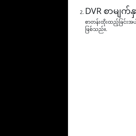
DVR စာမျက်နှ
စာတန်းထိုးထည့်ခြင်းအပါအ
ဖြစ်သည်။.