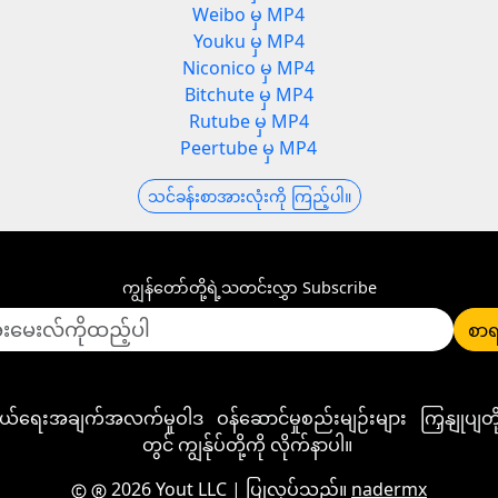
Weibo မှ MP4
Youku မှ MP4
Niconico မှ MP4
Bitchute မှ MP4
Rutube မှ MP4
Peertube မှ MP4
သင်ခန်းစာအားလုံးကို ကြည့်ပါ။
ကျွန်တော်တို့ရဲ့သတင်းလွှာ Subscribe
စာရ
ုယ်ရေးအချက်အလက်မူဝါဒ
ဝန်ဆောင်မှုစည်းမျဉ်းများ
ကြှနျုပျ
တွင် ကျွန်ုပ်တို့ကို လိုက်နာပါ။
2026 Yout LLC
| ပြုလုပ်သည်။
nadermx