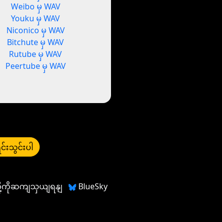
Weibo မှ WAV
Youku မှ WAV
Niconico မှ WAV
Bitchute မှ WAV
Rutube မှ WAV
Peertube မှ WAV
င်းသွင်းပါ
တို့ကိုဆကျသှယျရနျ
BlueSky