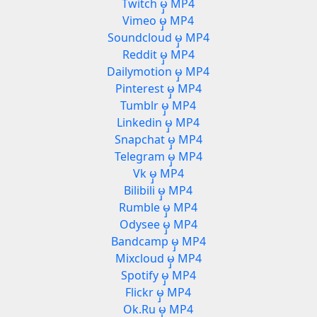
Twitch မှ MP4
Vimeo မှ MP4
Soundcloud မှ MP4
Reddit မှ MP4
3
Dailymotion မှ MP4
Pinterest မှ MP4
Tumblr မှ MP4
Linkedin မှ MP4
Snapchat မှ MP4
Telegram မှ MP4
Vk မှ MP4
Bilibili မှ MP4
Rumble မှ MP4
Odysee မှ MP4
Bandcamp မှ MP4
Mixcloud မှ MP4
Spotify မှ MP4
Flickr မှ MP4
Ok.Ru မှ MP4