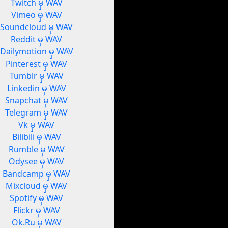
Twitch မှ WAV
Vimeo မှ WAV
Soundcloud မှ WAV
Reddit မှ WAV
Dailymotion မှ WAV
Pinterest မှ WAV
Tumblr မှ WAV
Linkedin မှ WAV
Snapchat မှ WAV
Telegram မှ WAV
Vk မှ WAV
Bilibili မှ WAV
Rumble မှ WAV
Odysee မှ WAV
Bandcamp မှ WAV
Mixcloud မှ WAV
Spotify မှ WAV
Flickr မှ WAV
Ok.Ru မှ WAV