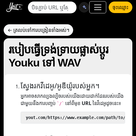
ចុះឈ្មោះ
← ត្រលប់ទៅការបង្រៀនទាំងអស់។
របៀបធ្វើទ្រង់ទ្រាយផ្លាស់ប្តូរ
Youku ទៅ WAV
ស្វែងរកវីដេអូ/អូឌីយ៉ូរបស់អ្នក។
អ្នកអាចសាកល្បងល្បិចរបស់យើងដោយដាក់ដែនរបស់យើង
ជាមួយនឹងការបញ្ចប់
នៅពីមុខ
URL
នៃវីដេអូដូចនេះ៖
`/`
 yout.com/https://www.example.com/path/to/vide