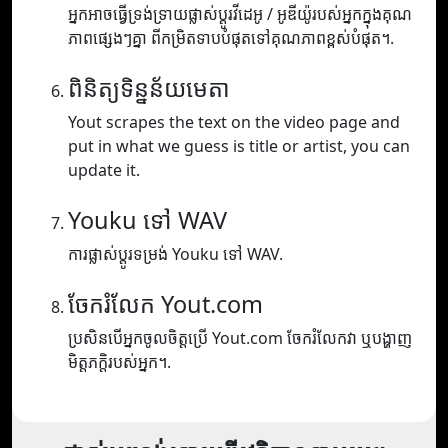
អ្នកអាចធ្វើទ្រង់ទ្រាយផ្លាស់ប្តូរវីដេអូ / អូឌីយ៉ូរបស់អ្នកក្នុងគុណ
ភាពផ្សេងៗគ្នា ពីកម្រិតទាបបំផុតទៅគុណភាពខ្ពស់បំផុត។.
ពិនិត្យទិន្នន័យមេតា
Yout scrapes the text on the video page and
put in what we guess is title or artist, you can
update it.
Youku ទៅ WAV
ការផ្លាស់ប្តូរទម្រង់ Youku ទៅ WAV.
ចែករំលែក Yout.com
ប្រសិនបើអ្នកចូលចិត្តប្រើ Yout.com ចែករំលែកវា ឬបង្ហាញ
មិត្តភក្តិរបស់អ្នក។.