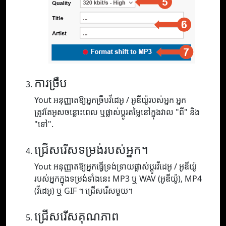
ការច្រឹប
Yout អនុញ្ញាតឱ្យអ្នកច្រឹបវីដេអូ / អូឌីយ៉ូរបស់អ្នក អ្នក
ត្រូវតែអូសចន្លោះពេល ឬផ្លាស់ប្តូរតម្លៃនៅក្នុងវាល "ពី" និង
"ទៅ".
ជ្រើសរើសទម្រង់របស់អ្នក។
Yout អនុញ្ញាតឱ្យអ្នកធ្វើទ្រង់ទ្រាយផ្លាស់ប្តូរវីដេអូ / អូឌីយ៉ូ
របស់អ្នកក្នុងទម្រង់ទាំងនេះ MP3 ឬ WAV (អូឌីយ៉ូ), MP4
(វីដេអូ) ឬ GIF ។ ជ្រើសរើសមួយ។
ជ្រើសរើសគុណភាព