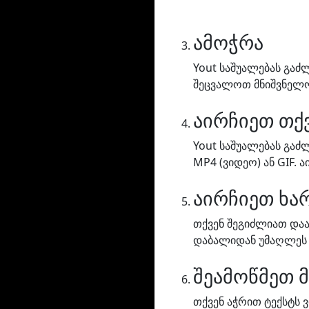
ამოჭრა
Yout საშუალებას გა
შეცვალოთ მნიშვნელობ
აირჩიეთ თქ
Yout საშუალებას გაძ
MP4 (ვიდეო) ან GIF. 
აირჩიეთ ხა
თქვენ შეგიძლიათ დაა
დაბალიდან უმაღლეს 
შეამოწმეთ 
თქვენ აჭრით ტექსტს 