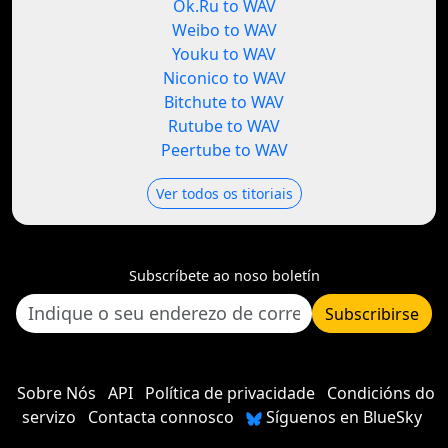
Ok.Ru to WAV
Weibo to WAV
Youku to WAV
Niconico to WAV
Bitchute to WAV
Rutube to WAV
Peertube to WAV
Ver todos os titoriais
Subscríbete ao noso boletín
Subscribirse
Sobre Nós
API
Política de privacidade
Condicións do
servizo
Contacta connosco
Síguenos en BlueSky