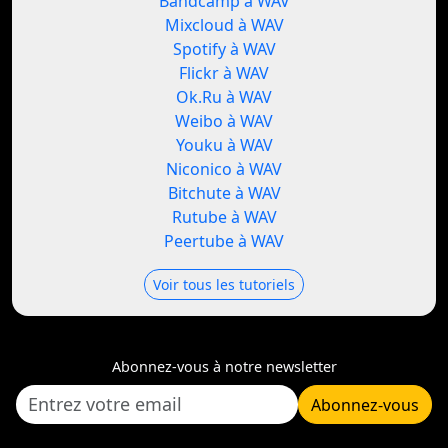
Bandcamp à WAV
Mixcloud à WAV
Spotify à WAV
Flickr à WAV
Ok.Ru à WAV
Weibo à WAV
Youku à WAV
Niconico à WAV
Bitchute à WAV
Rutube à WAV
Peertube à WAV
Voir tous les tutoriels
Abonnez-vous à notre newsletter
Abonnez-vous