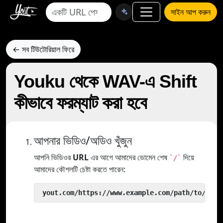
সাইন আপ করুন
← সব টিউটোরিয়াল ফিরে
Youku থেকে WAV-এ Shift
কীভাবে ফরম্যাট করা হবে
আপনার ভিডিও/অডিও খুঁজুন
আপনি ভিডিওর
URL
এর আগে আমাদের ডোমেন শেষ
দিয়ে
`/`
আমাদের কৌশলটি চেষ্টা করতে পারেন:
 yout.com/https://www.example.com/path/to/vide