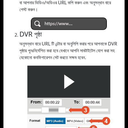
বা আপনার ভিডিও/অডিওর URL কপি করুন এবং অনুসন্ধান বারে
পেস্ট করুন।
DVR পৃষ্ঠা
অনুসন্ধান বারে URL টি এন্টার বা অনুলিপি করার পরে আপনাকে DVR
পৃষ্ঠায় পুনঃনির্দেশিত করা হবে যেখানে আপনি সাবটাইটেল যোগ করা সহ
যেকোনো কনফিগারেশন সেট করতে সক্ষম হবেন.