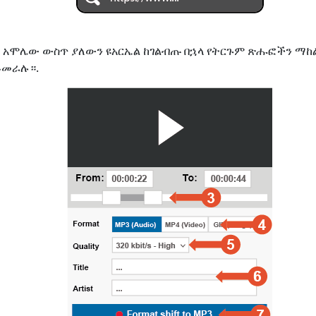
ለጋ አሞሌው ውስጥ ያለውን ዩአርኤል ከገልብጡ በኋላ የትርጉም ጽሑፎችን 
ይመራሉ።.