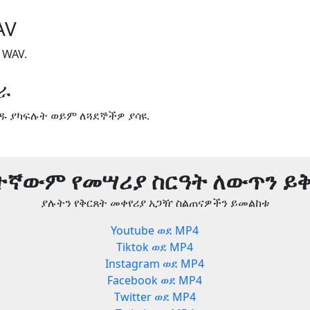
AV
 WAV.
ጋራ
ዱ ያካፍሉት ወይም ለጓደኞችዎ ያሳዩ.
ትኛውም የመሣሪያ ስርዓት ለውጥን ይ
ያሉትን የቅርጸት መቀየሪያ አጋዥ ስልጠናዎችን ይመልከቱ
Youtube ወደ MP4
Tiktok ወደ MP4
Instagram ወደ MP4
Facebook ወደ MP4
Twitter ወደ MP4