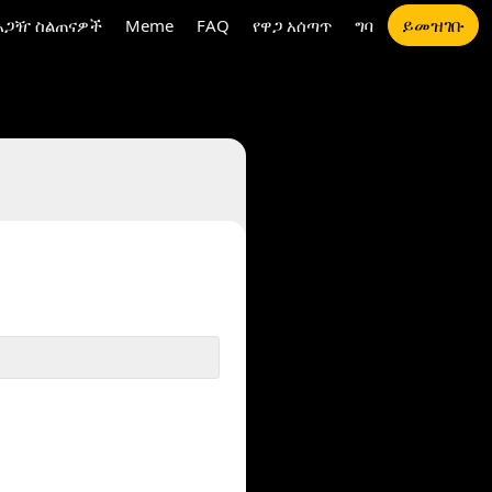
ይመዝገቡ
አጋዥ ስልጠናዎች
Meme
FAQ
የዋጋ አሰጣጥ
ግባ