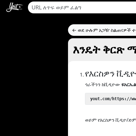
← ወደ ሁሉም አጋዥ ስልጠናዎች 
እንዴት ቅርጽ ማ
የእርስዎን ቪዲ
ጎራችንን ከቪዲዮው
ዩአርኤ
 yout.com/https://w
ወይም የእርስዎን ቪዲዮ/ድም