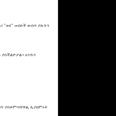
እና "ወደ" መስኮች ውስጥ ያሉትን
ጹ ያስችልዎታል። አንዱን
ውስጥ ያስቀምጣቸዋል, ሊያዘምኑት