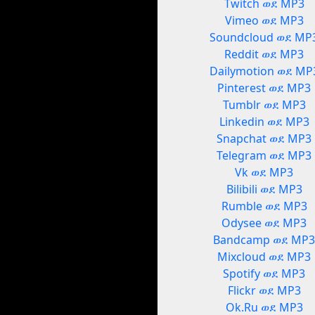
Twitch ወደ MP3
Vimeo ወደ MP3
Soundcloud ወደ MP
Reddit ወደ MP3
Dailymotion ወደ MP
Pinterest ወደ MP3
Tumblr ወደ MP3
Linkedin ወደ MP3
Snapchat ወደ MP3
Telegram ወደ MP3
Vk ወደ MP3
Bilibili ወደ MP3
Rumble ወደ MP3
Odysee ወደ MP3
Bandcamp ወደ MP
Mixcloud ወደ MP3
Spotify ወደ MP3
Flickr ወደ MP3
Ok.Ru ወደ MP3