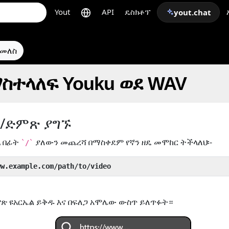
Yout
API
ዴስክቶፕ
yout.chat
ተመለስ
ስተላለፍ Youku ወደ WAV
ዮ/ድምጽ ያግኙ
ል
በፊት
ያለውን መጨረሻ በማስቀደም የኛን ዘዴ መሞከር ትችላለህ፡-
`/`
ww.example.com/path/to/video
ጽ ዩአርኤል ይቅዱ እና በፍለጋ አሞሌው ውስጥ ይለጥፉት።