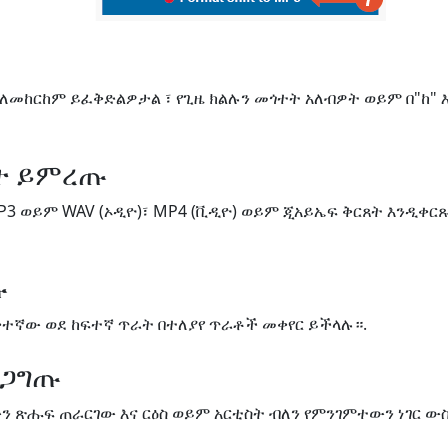
 ለመከርከም ይፈቅድልዎታል ፣ የጊዜ ክልሉን መጎተት አለብዎት ወይም በ"ከ" 
ጸት ይምረጡ
P3 ወይም WAV (ኦዲዮ)፣ MP4 (ቪዲዮ) ወይም ጂአይኤፍ ቅርጸት እንዲቀር
ጡ
ቅተኛው ወደ ከፍተኛ ጥራት በተለያየ ጥራቶች መቀየር ይችላሉ።.
ረጋግጡ
ለውን ጽሑፍ ጠራርገው እና ርዕስ ወይም አርቲስት ብለን የምንገምተውን ነገር 