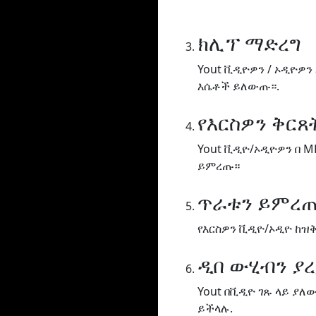
ክሊፕ ማድረግ
Yout ቪዲዮዎን / ኦዲዮዎን
እሴቶች ይለውጡ።.
የእርስዎን ቅር
Yout ቪዲዮ/ኦዲዮዎን በ M
ይምረጡ።
ጥራቱን ይምረ
የእርስዎን ቪዲዮ/ኦዲዮ ከዝ
ዲበ ውሂብን ያ
Yout በቪዲዮ ገጹ ላይ ያ
ይችላሉ.