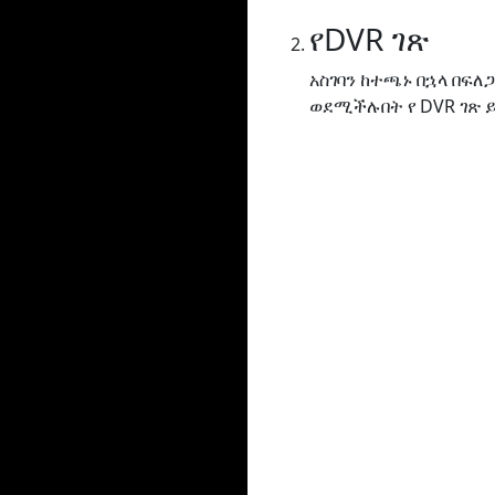
የDVR ገጽ
አስገባን ከተጫኑ በኋላ በፍ
ወደሚችሉበት የ DVR ገጽ 