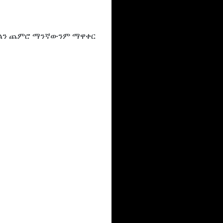
ማከልን ጨምሮ ማንኛውንም ማዋቀር