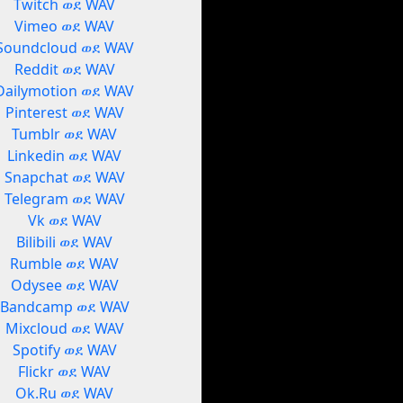
Twitch ወደ WAV
Vimeo ወደ WAV
Soundcloud ወደ WAV
Reddit ወደ WAV
Dailymotion ወደ WAV
Pinterest ወደ WAV
Tumblr ወደ WAV
Linkedin ወደ WAV
Snapchat ወደ WAV
Telegram ወደ WAV
Vk ወደ WAV
Bilibili ወደ WAV
Rumble ወደ WAV
Odysee ወደ WAV
Bandcamp ወደ WAV
Mixcloud ወደ WAV
Spotify ወደ WAV
Flickr ወደ WAV
Ok.Ru ወደ WAV