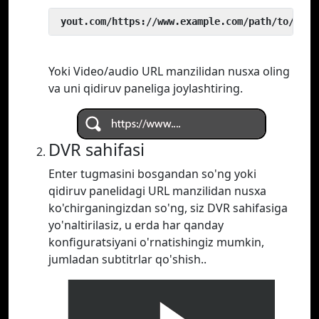
 yout.com/https://www.example.com/path/to/vide
Yoki Video/audio URL manzilidan nusxa oling
va uni qidiruv paneliga joylashtiring.
DVR sahifasi
Enter tugmasini bosgandan so'ng yoki
qidiruv panelidagi URL manzilidan nusxa
ko'chirganingizdan so'ng, siz DVR sahifasiga
yo'naltirilasiz, u erda har qanday
konfiguratsiyani o'rnatishingiz mumkin,
jumladan subtitrlar qo'shish..