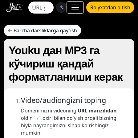
Ro'yxatdan o'tish
← Barcha darsliklarga qaytish
Youku дан MP3 га
кўчириш қандай
форматланиши керак
Video/audiongizni toping
Domenimizni videoning
URL manzilidan
oldin
oxiri bilan qo'yish orqali bizning
`/`
hiyla-nayrangimizni sinab ko'rishingiz
mumkin: