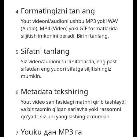
Formatingizni tanlang
Yout videoni/audioni ushbu MP3 yoki WAV
(Audio), MP4 (Video) yoki GIF formatlarida
siljitish imkonini beradi. Birini tanlang.
Sifatni tanlang
Siz video/audioni turli sifatlarda, eng past
sifatdan eng yuqori sifatga siljitishingiz
mumkin.
Metadata tekshiring
Yout video sahifasidagi matnni qirib tashlaydi
va biz taxmin qilgan sarlavha yoki rassomni
qo'yadi, siz uni yangilashingiz mumkin.
Youku дан MP3 га