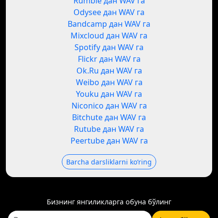
Rumble дан WAV га
Odysee дан WAV га
Bandcamp дан WAV га
Mixcloud дан WAV га
Spotify дан WAV га
Flickr дан WAV га
Ok.Ru дан WAV га
Weibo дан WAV га
Youku дан WAV га
Niconico дан WAV га
Bitchute дан WAV га
Rutube дан WAV га
Peertube дан WAV га
Barcha darsliklarni koʻring
Бизнинг янгиликларга обуна бўлинг