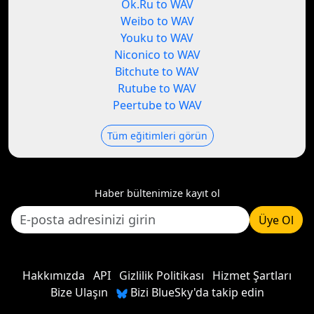
Ok.Ru to WAV
Weibo to WAV
Youku to WAV
Niconico to WAV
Bitchute to WAV
Rutube to WAV
Peertube to WAV
Tüm eğitimleri görün
Haber bültenimize kayıt ol
Üye Ol
Hakkımızda
API
Gizlilik Politikası
Hizmet Şartları
Bize Ulaşın
Bizi BlueSky'da takip edin