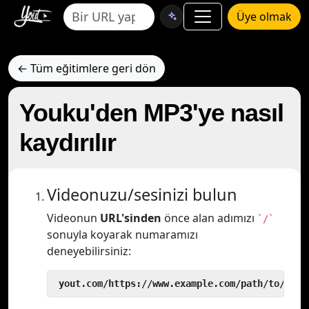
Üye olmak
← Tüm eğitimlere geri dön
Youku'den MP3'ye nasıl
kaydırılır
Videonuzu/sesinizi bulun
Videonun
URL'sinden
önce alan adımızı
`/`
sonuyla koyarak numaramızı
deneyebilirsiniz:
 yout.com/https://www.example.com/path/to/vide